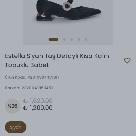
Estella Siyah Taş Detaylı Kısa Kalın
Topuklu Babet
Ürün Kodu
:
P2019S374V1911
Barkod
:
2320041858452
₺ 1,620.00
%
26
₺ 1,200.00
Siyah