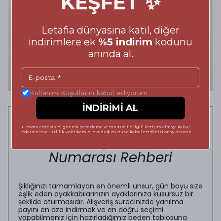
KEŞFET ✨
Letafia dünyasına katıl, diğer
indirimlere ek
%5 indirim
kodunu
anında al.
Kullanım Koşullarını kabul ediyorum
İNDİRİMİ AL
Adımlarınızda Kusursuz
E-posta adresinizi girerek pazarlama ve tanıtım ile ilgili iletişim almayı kabul
edersiniz ve Gizlilik Politikamızı okuduğunuzu ve kabul ettiğinizi onaylarsınız.
Konfor: Doğru Ayakkabı
Numarası Rehberi
Şıklığınızı tamamlayan en önemli unsur, gün boyu size
eşlik eden ayakkabılarınızın ayaklarınıza kusursuz bir
şekilde oturmasıdır. Alışveriş sürecinizde yanılma
payını en aza indirmek ve en doğru seçimi
yapabilmeniz için hazırladığımız beden tablosuna