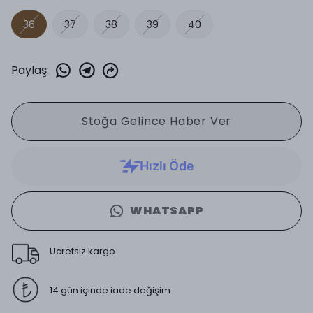
36
37
38
39
40
Paylaş
:
Stoğa Gelince Haber Ver
WHATSAPP
Ücretsiz kargo
14 gün içinde iade değişim