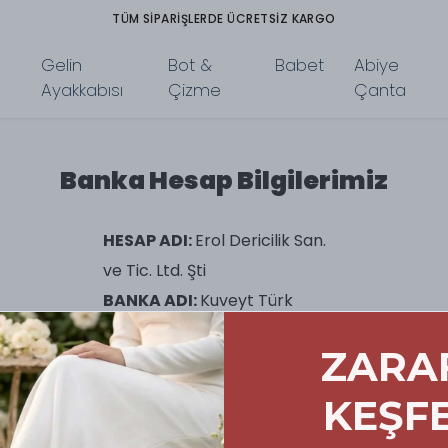
TÜM SIPARIŞLERDE ÜCRETSIZ KARGO
Gelin
Bot &
Babet
Abiye
Ayakkabısı
Çizme
Çanta
Banka Hesap Bilgilerimiz
HESAP ADI:
Erol Dericilik San.
ve Tic. Ltd. Şti
BANKA ADI:
Kuveyt Türk
Katılım Bankası
ZARA
IBAN:
TR570020500000603611900005
KEŞF