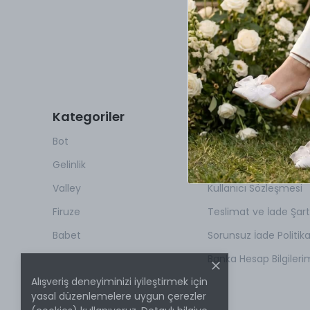
Kategoriler
Hakkımızda
Bot
İletişim
Gelinlik
Gizlilik Sözleşmesi
Valley
Kullanıcı Sözleşmesi
Firuze
Teslimat ve İade Şartl
Babet
Sorunsuz İade Politik
Banka Hesap Bilgileri
Alışveriş deneyiminizi iyileştirmek için
yasal düzenlemelere uygun çerezler