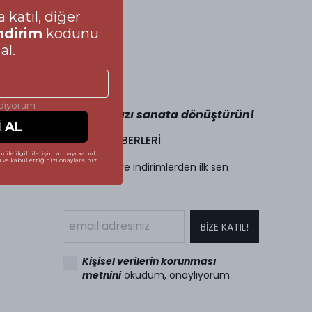
 katıl, diğer
ndirim
kodunu
al.
ediyorum
Adımlarınızı sanata dönüştürün!
İ AL
İNDİRİM HABERLERİ
 ile ilgili iletişim almayı kabul
ve kabul ettiğinizi onaylarsınız.
Kampanya ve indirimlerden ilk sen
haberdar ol!
BİZE KATIL!
Kişisel verilerin korunması
metnini
okudum, onaylıyorum.