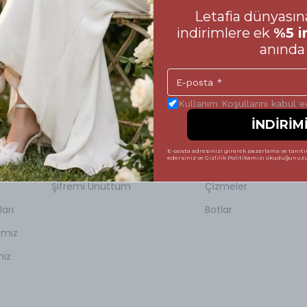
Letafia dünyasına
indirimlere ek
%5 i
anında 
Kullanım Koşullarını kabul 
Hesabım
Yeni Sezon
İNDİRİM
Giriş Yap
Topuklu Ayakkabılar
E-posta adresinizi girerek pazarlama ve tanıtım
edersiniz ve Gizlilik Politikamızı okuduğunuzu 
Kayıt Ol
Düğün & Davet
Şifremi Unuttum
Çizmeler
arı
Botlar
amız
miz