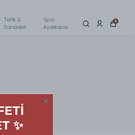
Terlik &
Spor
0
Sandalet
Ayakkabısı
FETİ
ET ✨