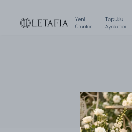
Yeni
Topuklu
Ürünler
Ayakkabı