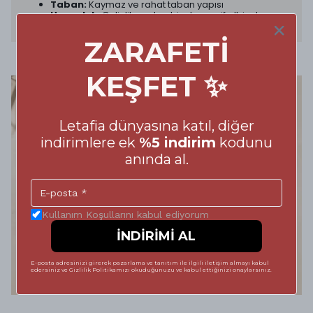
Taban:
Kaymaz ve rahat taban yapısı
Uygunluk:
Gelinlik, sade abiyeler, zarif elbiseler ve
özel kombinlerle uyumlu
ZARAFETİ
KEŞFET ✨
Letafia dünyasına katıl, diğer
indirimlere ek
%5 indirim
kodunu
anında al.
Kullanım Koşullarını kabul ediyorum
İNDİRİMİ AL
E-posta adresinizi girerek pazarlama ve tanıtım ile ilgili iletişim almayı kabul
edersiniz ve Gizlilik Politikamızı okuduğunuzu ve kabul ettiğinizi onaylarsınız.