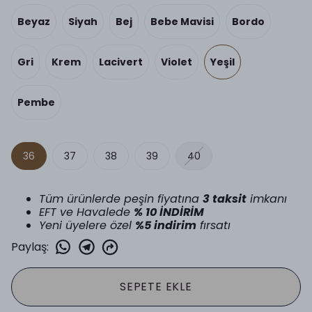
Beyaz
Siyah
Bej
Bebe Mavisi
Bordo
Gri
Krem
Lacivert
Violet
Yeşil
Pembe
36
37
38
39
40
Tüm ürünlerde peşin fiyatına
3 taksit
imkanı
EFT ve Havalede
% 10 İNDİRİM
Yeni üyelere özel
%5 indirim
fırsatı
Paylaş
:
SEPETE EKLE