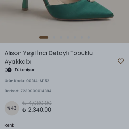
Alison Yeşil İnci Detaylı Topuklu
Ayakkabı
Tükeniyor
Ürün Kodu
:
00314-M152
Barkod
:
7230000014384
₺ 4,080.00
%
43
₺ 2,340.00
Renk