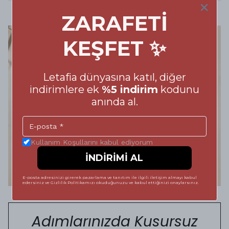
ZARAFETİ
KEŞFET ✨
Letafia dünyasına katıl, diğer
indirimlere ek
%5 indirim
kodunu
anında al.
Kullanım Koşullarını kabul ediyorum
İNDİRİMİ AL
E-posta adresinizi girerek pazarlama ve tanıtım ile ilgili iletişim almayı kabul
edersiniz ve Gizlilik Politikamızı okuduğunuzu ve kabul ettiğinizi onaylarsınız.
Adımlarınızda Kusursuz