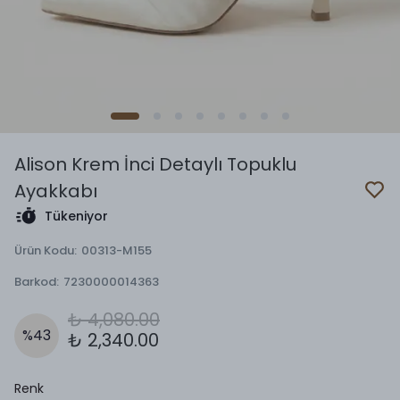
Alison Krem İnci Detaylı Topuklu
Ayakkabı
Tükeniyor
Ürün Kodu
:
00313-M155
Barkod
:
7230000014363
₺ 4,080.00
%
43
₺ 2,340.00
Renk