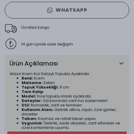
WHATSAPP
Ücretsiz kargo
14 gün içinde iade değişim
Ürün Açıklaması
Alison Krem İnci Detaylı Topuklu Ayakkabı
Renk:
Krem
Malzeme:
Saten
Topuk Yüksekliği:
9 cm
Tam Kalıp
Model:
İnce topuklu klasik ayakkabı
Detaylar:
Üst kısmında zarif inci süslemeleri
Stil:
Romantik, zarif ve feminen
Kullanım Alanı:
Gelinlik altına, nişan, özel günler,
davetler
Taban:
Kaymaz ve rahat taban yapısı
Uygunluk:
Gelinlik, sade abiyeler, zarif elbiseler ve
özel kombinlerle uyumlu