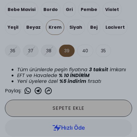
Bebe Mavisi
Bordo
Gri
Pembe
Violet
Yeşil
Beyaz
Krem
Siyah
Bej
Lacivert
36
37
38
39
40
35
Tüm ürünlerde peşin fiyatına
3 taksit
imkanı
EFT ve Havalede
% 10 İNDİRİM
Yeni üyelere özel
%5 indirim
fırsatı
Paylaş
:
SEPETE EKLE