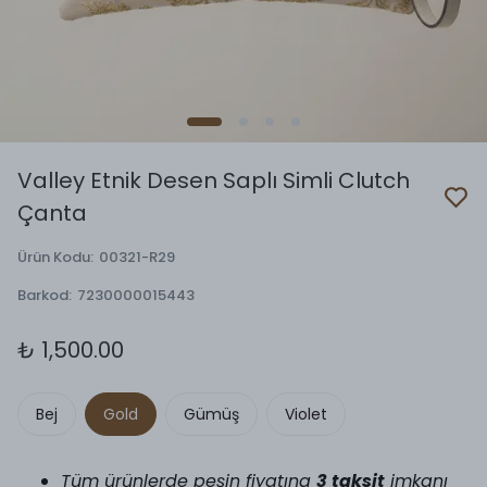
Valley Etnik Desen Saplı Simli Clutch
Çanta
Ürün Kodu
:
00321-R29
Barkod
:
7230000015443
₺ 1,500.00
Bej
Gold
Gümüş
Violet
Tüm ürünlerde peşin fiyatına
3 taksit
imkanı