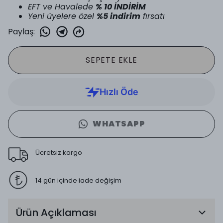
EFT ve Havalede
% 10 İNDİRİM
Yeni üyelere özel
%5 indirim
fırsatı
Paylaş
:
SEPETE EKLE
WHATSAPP
Ücretsiz kargo
14 gün içinde iade değişim
Ürün Açıklaması