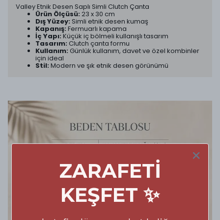
Valley Etnik Desen Saplı Simli Clutch Çanta
Ürün Ölçüsü:
23 x 30 cm
Dış Yüzey:
Simli etnik desen kumaş
Kapanış:
Fermuarlı kapama
İç Yapı:
Küçük iç bölmeli kullanışlı tasarım
Tasarım:
Clutch çanta formu
Kullanım:
Günlük kullanım, davet ve özel kombinler
için ideal
Stil:
Modern ve şık etnik desen görünümü
ZARAFETİ
KEŞFET ✨