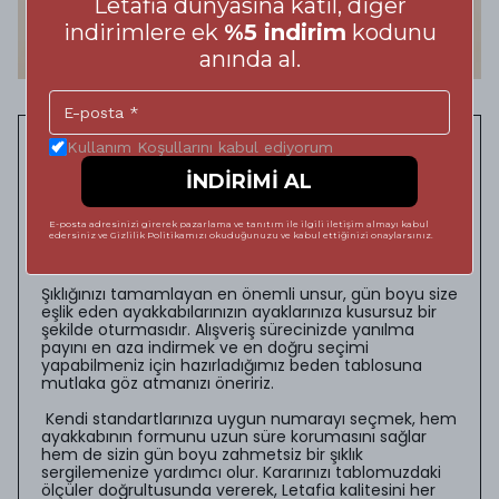
Letafia dünyasına katıl, diğer
indirimlere ek
%5 indirim
kodunu
anında al.
Adımlarınızda Kusursuz
Kullanım Koşullarını kabul ediyorum
İNDİRİMİ AL
Konfor: Doğru Ayakkabı
Numarası Rehberi
E-posta adresinizi girerek pazarlama ve tanıtım ile ilgili iletişim almayı kabul
edersiniz ve Gizlilik Politikamızı okuduğunuzu ve kabul ettiğinizi onaylarsınız.
Şıklığınızı tamamlayan en önemli unsur, gün boyu size
eşlik eden ayakkabılarınızın ayaklarınıza kusursuz bir
şekilde oturmasıdır. Alışveriş sürecinizde yanılma
payını en aza indirmek ve en doğru seçimi
yapabilmeniz için hazırladığımız beden tablosuna
mutlaka göz atmanızı öneririz.
Kendi standartlarınıza uygun numarayı seçmek, hem
ayakkabının formunu uzun süre korumasını sağlar
hem de sizin gün boyu zahmetsiz bir şıklık
sergilemenize yardımcı olur. Kararınızı tablomuzdaki
ölçüler doğrultusunda vererek, Letafia kalitesini her