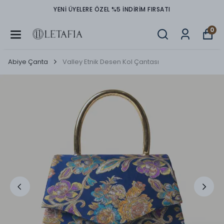
TÜM ÜRÜNLERDE PEŞİN FİYATINA 3 TAKSİT İMKANI
0
Abiye Çanta
Valley Etnik Desen Kol Çantası