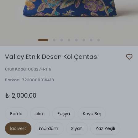
Valley Etnik Desen Kol Çantası
Ürün Kodu
:
00327-R116
Barkod
:
7230000016418
₺ 2,000.00
Bordo
ekru
Fuşya
Koyu Bej
laci̇vert
mürdüm
Siyah
Yaz Yeşili