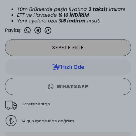
Tüm ürünlerde peşin fiyatına
3 taksit
imkanı
EFT ve Havalede
% 10 İNDİRİM
Yeni üyelere özel
%5 indirim
fırsatı
Paylaş
:
SEPETE EKLE
WHATSAPP
Ücretsiz kargo
14 gün içinde iade değişim