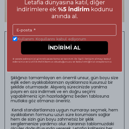
Letafia dünyasına katıl, diğer
indirimlere ek
%5 indirim
kodunu
anında al.
Kullanım Koşullarını kabul ediyorum
Adımlarınızda Kusursuz
İNDİRİMİ AL
Konfor: Doğru Ayakkabı
Numarası Rehberi
E-posta adresinizi girerek pazarlama ve tanıtım ile ilgili iletişim almayı kabul
edersiniz ve Gizlilik Politikamızı okuduğunuzu ve kabul ettiğinizi onaylarsınız.
Şıklığınızı tamamlayan en önemli unsur, gün boyu size
eşlik eden ayakkabılarınızın ayaklarınıza kusursuz bir
şekilde oturmasıdır. Alışveriş sürecinizde yanılma
payını en aza indirmek ve en doğru seçimi
yapabilmeniz için hazırladığımız beden tablosuna
mutlaka göz atmanızı öneririz.
Kendi standartlarınıza uygun numarayı seçmek, hem
ayakkabının formunu uzun süre korumasını sağlar
hem de sizin gün boyu zahmetsiz bir şıklık
sergilemenize yardımcı olur. Kararınızı tablomuzdaki
ölçüler doğrultusunda vererek, Letafia kalitesini her