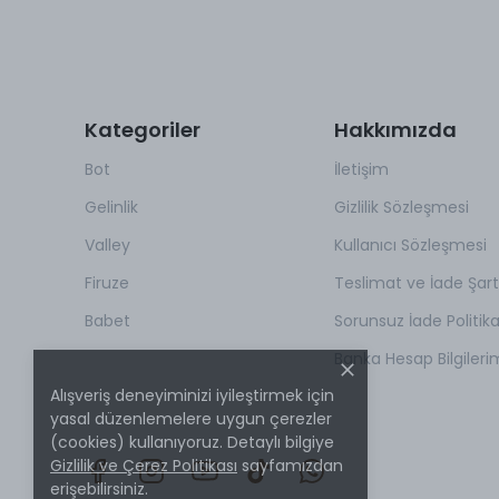
Kategoriler
Hakkımızda
Bot
İletişim
Gelinlik
Gizlilik Sözleşmesi
Valley
Kullanıcı Sözleşmesi
Firuze
Teslimat ve İade Şartl
Babet
Sorunsuz İade Politik
Banka Hesap Bilgileri
Alışveriş deneyiminizi iyileştirmek için
yasal düzenlemelere uygun çerezler
(cookies) kullanıyoruz. Detaylı bilgiye
Gizlilik ve Çerez Politikası
sayfamızdan
erişebilirsiniz.