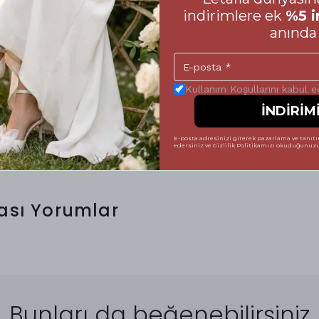
in hazırladığımız beden tablosuna mutlaka göz
indirimlere ek
%5 i
anında 
mek, hem ayakkabının formunu uzun süre
tsiz bir şıklık sergilemenize yardımcı olur.
 vererek, Letafia kalitesini her adımda
 tamamlayabilirsiniz. Unutmayın; mükemmel bir
Kullanım Koşullarını kabul 
İNDİRİM
E-posta adresinizi girerek pazarlama ve tanıtım
edersiniz ve Gizlilik Politikamızı okuduğunuzu 
ası
Yorumlar
Bunları da beğenebilirsiniz