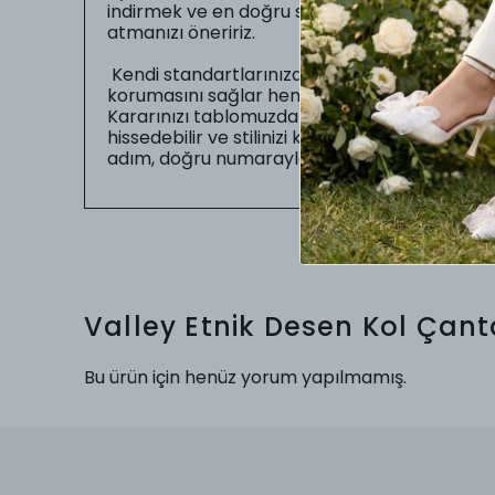
indirmek ve en doğru seçimi yapabilmeniz iç
atmanızı öneririz.
Kendi standartlarınıza uygun numarayı seç
korumasını sağlar hem de sizin gün boyu zahme
Kararınızı tablomuzdaki ölçüler doğrultusunda
hissedebilir ve stilinizi kusursuz bir uyumla
adım, doğru numarayla başlar.
Valley Etnik Desen Kol Çant
Bu ürün için henüz yorum yapılmamış.