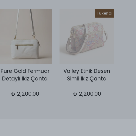
Tükendi
Pure Gold Fermuar
Valley Etnik Desen
Vall
Detaylı İkiz Çanta
Simli İkiz Çanta
Kol 
₺ 2,200.00
₺ 2,200.00