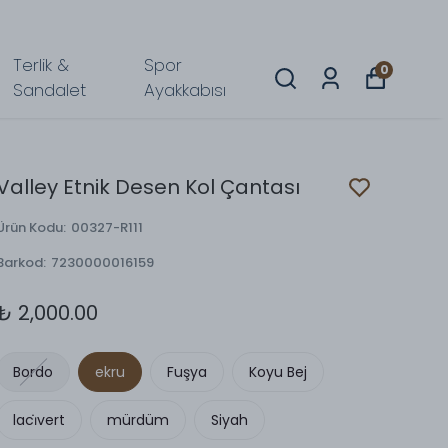
Terlik &
Spor
0
Sandalet
Ayakkabısı
Valley Etnik Desen Kol Çantası
Ürün Kodu
:
00327-R111
Barkod
:
7230000016159
₺ 2,000.00
Bordo
ekru
Fuşya
Koyu Bej
laci̇vert
mürdüm
Siyah