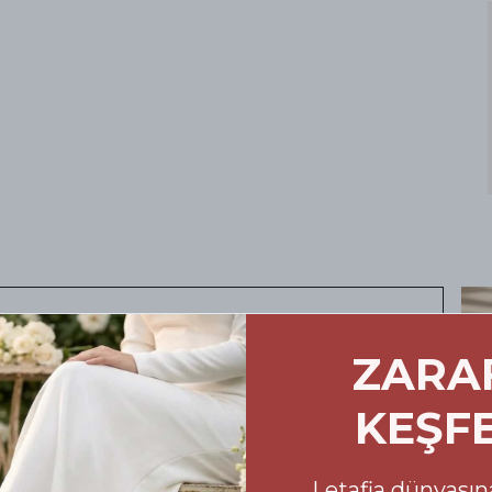
ursuz Konfor: Doğru
ZARA
marası Rehberi
KEŞF
oyu size eşlik eden ayakkabılarınızın
 Alışveriş sürecinizde yanılma payını en aza
Letafia dünyasına