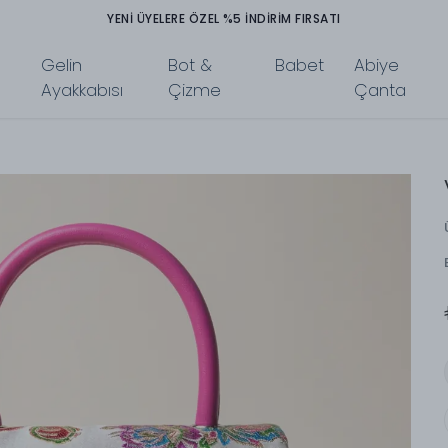
TÜM ÜRÜNLERDE PEŞİN FİYATINA 3 TAKSİT İMKANI
Gelin
Bot &
Babet
Abiye
Ayakkabısı
Çizme
Çanta