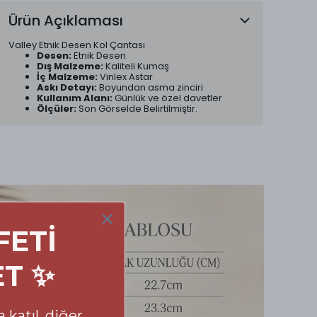
Ürün Açıklaması
Valley Etnik Desen Kol Çantası
Desen:
Etnik Desen
Dış Malzeme:
Kaliteli Kumaş
İç Malzeme:
Vinlex Astar
Askı Detayı:
Boyundan asma zinciri
Kullanım Alanı:
Günlük ve özel davetler
Ölçüler:
Son Görselde Belirtilmiştir.
FETİ
ET ✨
 katıl, diğer