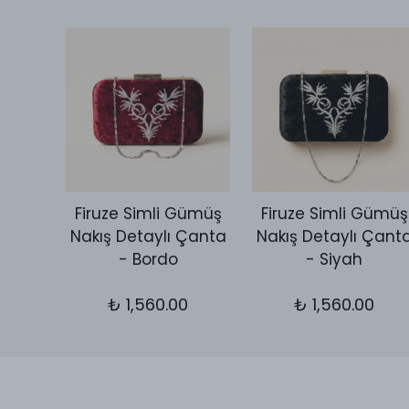
Desen
Firuze Simli Gümüş
Firuze Simli Gümüş
utch
Nakış Detaylı Çanta
Nakış Detaylı Çant
ld
- Bordo
- Siyah
0
₺ 1,560.00
₺ 1,560.00