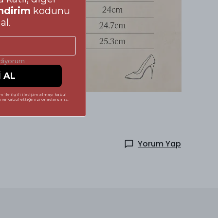
ndirim
kodunu
al.
ediyorum
İ AL
 ile ilgili iletişim almayı kabul
ve kabul ettiğinizi onaylarsınız.
Yorum Yap