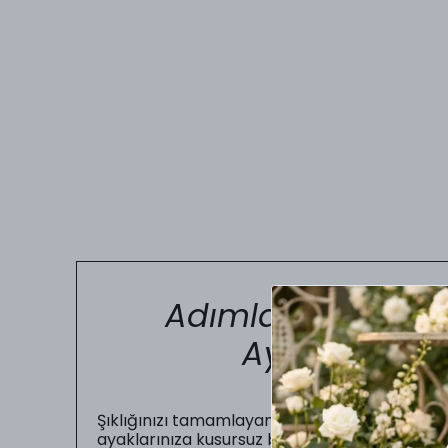
Adımlarınızda Kus
Ayakkabı Nu
Şıklığınızı tamamlayan en önemli unsur, gün b
ayaklarınıza kusursuz bir şekilde oturmasıdır.