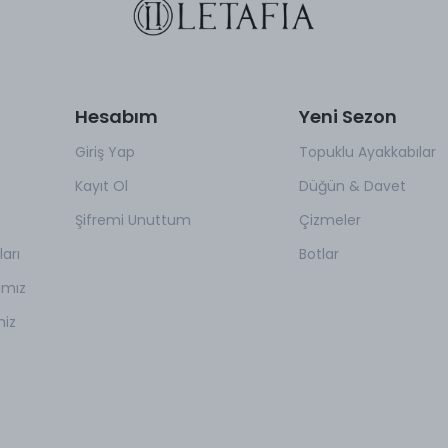
Hesabım
Yeni Sezon
Giriş Yap
Topuklu Ayakkabılar
Kayıt Ol
Düğün & Davet
Şifremi Unuttum
Çizmeler
arı
Botlar
amız
miz