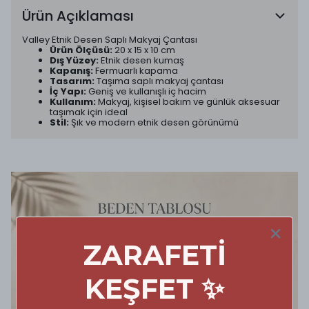
Ürün Açıklaması
Valley Etnik Desen Saplı Makyaj Çantası
Ürün Ölçüsü:
20 x 15 x 10 cm
Dış Yüzey:
Etnik desen kumaş
Kapanış:
Fermuarlı kapama
Tasarım:
Taşıma saplı makyaj çantası
İç Yapı:
Geniş ve kullanışlı iç hacim
Kullanım:
Makyaj, kişisel bakım ve günlük aksesuar
taşımak için ideal
Stil:
Şık ve modern etnik desen görünümü
ZARAFETİ
KEŞFET ✨