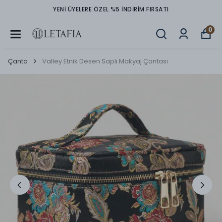
YENİ ÜYELERE ÖZEL %5 İNDİRİM FIRSATI
0
Çanta
Valley Etnik Desen Saplı Makyaj Çantası