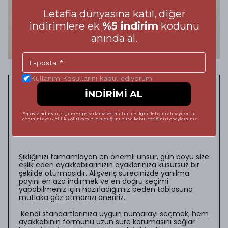
Letafia dünyasına katıl, diğer
indirimlere ek
%5 indirim
kodunu
anında al.
Kullanım Koşullarını kabul ediyorum
Adımlarınızda Kusursuz
İNDİRİMİ AL
Konfor: Doğru Ayakkabı
E-posta adresinizi girerek pazarlama ve tanıtım ile ilgili iletişim almayı kabul
edersiniz ve Gizlilik Politikamızı okuduğunuzu ve kabul ettiğinizi onaylarsınız.
Numarası Rehberi
Şıklığınızı tamamlayan en önemli unsur, gün boyu size
eşlik eden ayakkabılarınızın ayaklarınıza kusursuz bir
şekilde oturmasıdır. Alışveriş sürecinizde yanılma
payını en aza indirmek ve en doğru seçimi
yapabilmeniz için hazırladığımız beden tablosuna
mutlaka göz atmanızı öneririz.
Kendi standartlarınıza uygun numarayı seçmek, hem
ayakkabının formunu uzun süre korumasını sağlar