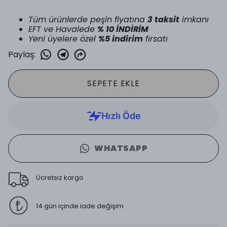
Tüm ürünlerde peşin fiyatına
3 taksit
imkanı
EFT ve Havalede
% 10 İNDİRİM
Yeni üyelere özel
%5 indirim
fırsatı
Paylaş
:
SEPETE EKLE
WHATSAPP
Ücretsiz kargo
14 gün içinde iade değişim