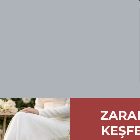
ZARA
ursuz Konfor: Doğru
marası Rehberi
KEŞF