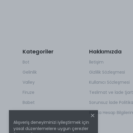
Kategoriler
Hakkımızda
Bot
İletişim
Gelinlik
Gizlilik Sözleşmesi
Valley
Kullanıcı Sözleşmesi
Firuze
Teslimat ve İade Şartl
Babet
Sorunsuz İade Politik
Banka Hesap Bilgileri
Alışveriş deneyiminizi iyileştirmek için
yasal düzenlemelere uygun çerezler