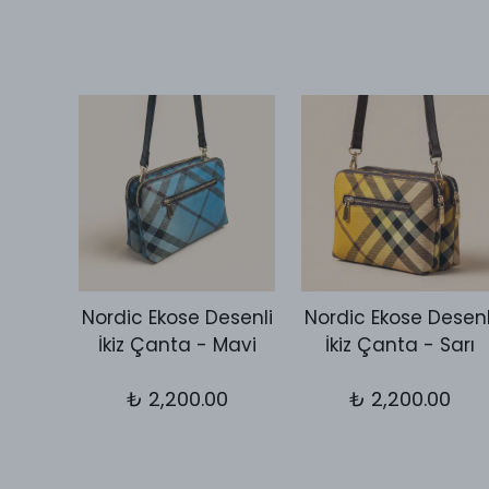
Desen
Nordic Ekose Desenli
Nordic Ekose Desenl
utch
İkiz Çanta - Mavi
İkiz Çanta - Sarı
let
₺ 2,200.00
₺ 2,200.00
0