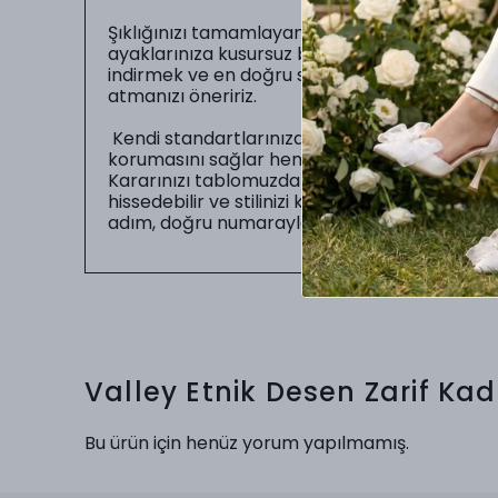
Şıklığınızı tamamlayan en önemli unsur, gün b
ayaklarınıza kusursuz bir şekilde oturmasıdır.
indirmek ve en doğru seçimi yapabilmeniz iç
atmanızı öneririz.
Kendi standartlarınıza uygun numarayı seç
korumasını sağlar hem de sizin gün boyu zahme
Kararınızı tablomuzdaki ölçüler doğrultusunda
hissedebilir ve stilinizi kusursuz bir uyumla
adım, doğru numarayla başlar.
Valley Etnik Desen Zarif Ka
Bu ürün için henüz yorum yapılmamış.