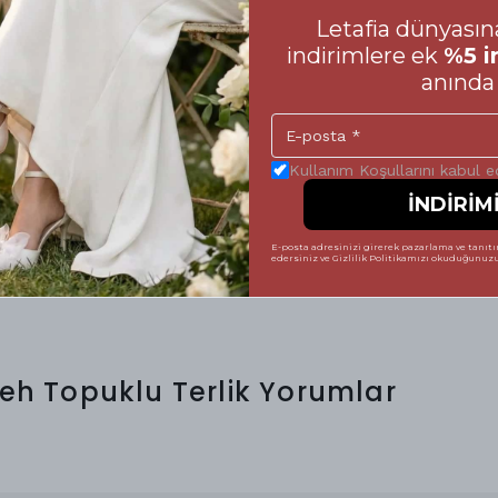
Letafia dünyasına
oyu size eşlik eden ayakkabılarınızın
 Alışveriş sürecinizde yanılma payını en aza
indirimlere ek
%5 i
in hazırladığımız beden tablosuna mutlaka göz
anında 
mek, hem ayakkabının formunu uzun süre
tsiz bir şıklık sergilemenize yardımcı olur.
Kullanım Koşullarını kabul 
 vererek, Letafia kalitesini her adımda
 tamamlayabilirsiniz. Unutmayın; mükemmel bir
İNDİRİM
E-posta adresinizi girerek pazarlama ve tanıtım
edersiniz ve Gizlilik Politikamızı okuduğunuzu 
deh Topuklu Terlik
Yorumlar