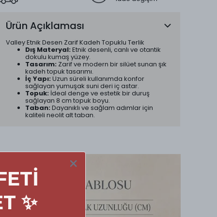
Ürün Açıklaması
Valley Etnik Desen Zarif Kadeh Topuklu Terlik
Dış Materyal:
Etnik desenli, canlı ve otantik
dokulu kumaş yüzey.
Tasarım:
Zarif ve modern bir silüet sunan şık
kadeh topuk tasarımı.
İç Yapı:
Uzun süreli kullanımda konfor
sağlayan yumuşak suni deri iç astar.
Topuk:
İdeal denge ve estetik bir duruş
sağlayan 8 cm topuk boyu.
Taban:
Dayanıklı ve sağlam adımlar için
kaliteli neolit alt taban.
FETİ
ET ✨