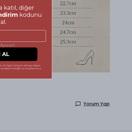
 katıl, diğer
ndirim
kodunu
al.
ediyorum
İ AL
 ile ilgili iletişim almayı kabul
ve kabul ettiğinizi onaylarsınız.
Yorum Yap