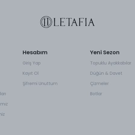
Hesabım
Yeni Sezon
Giriş Yap
Topuklu Ayakkabılar
Kayıt Ol
Düğün & Davet
Şifremi Unuttum
Çizmeler
arı
Botlar
amız
miz