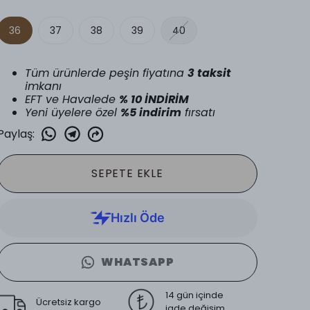
36
37
38
39
40
Tüm ürünlerde peşin fiyatına
3 taksit
imkanı
EFT ve Havalede
% 10 İNDİRİM
Yeni üyelere özel
%5 indirim
fırsatı
Paylaş
:
SEPETE EKLE
WHATSAPP
14 gün içinde
Ücretsiz kargo
iade değişim