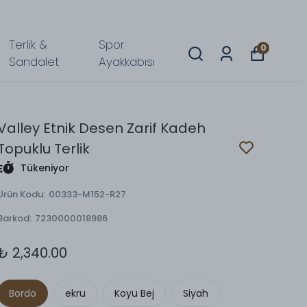
Terlik &
Spor
0
Sandalet
Ayakkabısı
Valley Etnik Desen Zarif Kadeh
Topuklu Terlik
Tükeniyor
Ürün Kodu
:
00333-M152-R27
Barkod
:
7230000018986
₺ 2,340.00
Bordo
ekru
Koyu Bej
Siyah