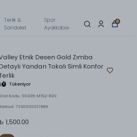
Terlik &
Spor
0
Sandalet
Ayakkabısı
Valley Etnik Desen Gold Zımba
Detaylı Yandan Tokalı Simli Konfor
Terlik
Tükeniyor
Ürün Kodu
:
00339-M152-R20
Barkod
:
7230000017866
₺ 1,500.00