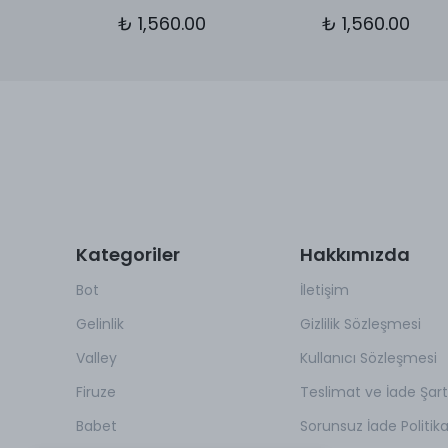
0
₺ 1,560.00
₺ 1,560.00
Kategoriler
Hakkımızda
Bot
İletişim
Gelinlik
Gizlilik Sözleşmesi
Valley
Kullanıcı Sözleşmesi
Firuze
Teslimat ve İade Şartl
Babet
Sorunsuz İade Politik