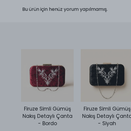
Bu ürün için henüz yorum yapılmamış.
Desen
Firuze Simli Gümüş
Firuze Simli Gümüş
utch
Nakış Detaylı Çanta
Nakış Detaylı Çant
ld
- Bordo
- Siyah