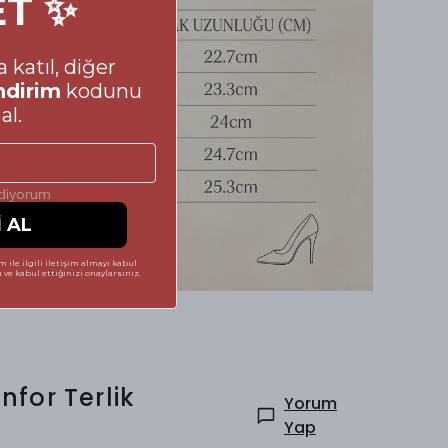
ET ✨
 katıl, diğer
ndirim
kodunu
al.
ediyorum
İ AL
 ile ilgili iletişim almayı kabul
ve kabul ettiğinizi onaylarsınız.
nfor Terlik
Yorum
Yap