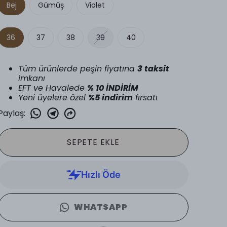
Bej
Gümüş
Violet
36
37
38
39
40
Tüm ürünlerde peşin fiyatına
3 taksit
imkanı
EFT ve Havalede
% 10 İNDİRİM
Yeni üyelere özel
%5 indirim
fırsatı
Paylaş
:
SEPETE EKLE
WHATSAPP