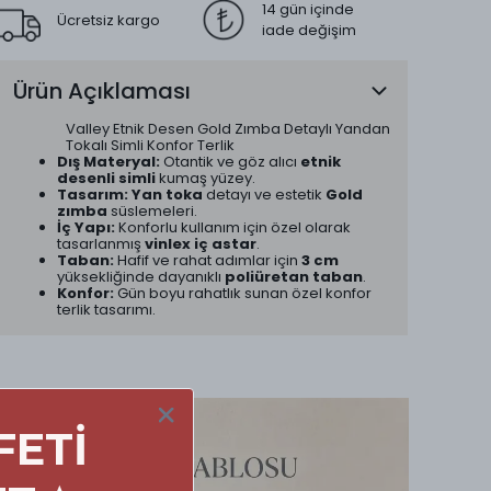
14 gün içinde
Ücretsiz kargo
iade değişim
Ürün Açıklaması
Valley Etnik Desen Gold Zımba Detaylı Yandan
Tokalı Simli Konfor Terlik
Dış Materyal:
Otantik ve göz alıcı
etnik
desenli simli
kumaş yüzey.
Tasarım:
Yan toka
detayı ve estetik
Gold
zımba
süslemeleri.
İç Yapı:
Konforlu kullanım için özel olarak
tasarlanmış
vinlex iç astar
.
Taban:
Hafif ve rahat adımlar için
3 cm
yüksekliğinde dayanıklı
poliüretan taban
.
Konfor:
Gün boyu rahatlık sunan özel konfor
terlik tasarımı.
FETİ