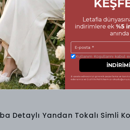
marası Rehberi
KEŞF
Letafia dünyasına
oyu size eşlik eden ayakkabılarınızın
indirimlere ek
%5 i
 Alışveriş sürecinizde yanılma payını en aza
in hazırladığımız beden tablosuna mutlaka göz
anında 
mek, hem ayakkabının formunu uzun süre
tsiz bir şıklık sergilemenize yardımcı olur.
Kullanım Koşullarını kabul 
 vererek, Letafia kalitesini her adımda
İNDİRİM
 tamamlayabilirsiniz. Unutmayın; mükemmel bir
E-posta adresinizi girerek pazarlama ve tanıtım
edersiniz ve Gizlilik Politikamızı okuduğunuzu 
ba Detaylı Yandan Tokalı Simli Ko