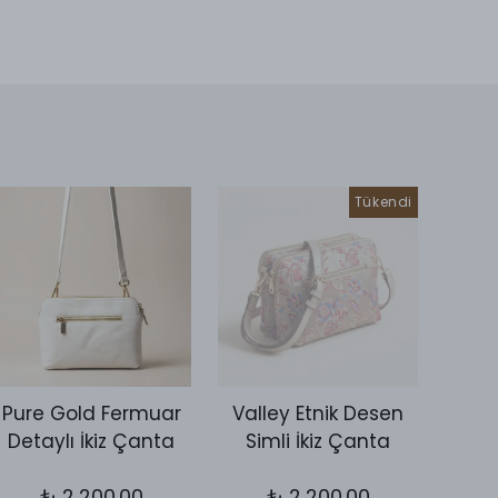
Tükendi
Pure Gold Fermuar
Valley Etnik Desen
Vall
Detaylı İkiz Çanta
Simli İkiz Çanta
Kol 
₺ 2,200.00
₺ 2,200.00