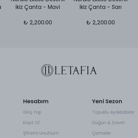
a
İkiz Çanta - Mavi
İkiz Çanta - Sarı
₺ 2,200.00
₺ 2,200.00
Hesabım
Yeni Sezon
Giriş Yap
Topuklu Ayakkabılar
Kayıt Ol
Düğün & Davet
Şifremi Unuttum
Çizmeler