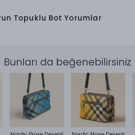
Burun Topuklu Bot
Yorumlar
Bunları da beğenebilirsiniz
Nordic Ekose Desenli
Nordic Ekose Desenli