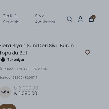
Terlik &
Spor
0
Sandalet
Ayakkabısı
Fiera Siyah Suni Deri Sivri Burun
Topuklu Bot
Tükeniyor
Ürün Kodu
:
P2047S6007V7797
Barkod
:
2320048200117
₺ 3,000.00
%
64
₺ 1,080.00
si̇yah