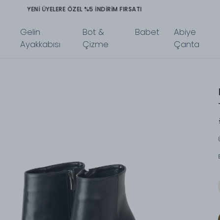
TÜM ÜRÜNLERDE PEŞİN FİYATINA 3 TAKSİT İMKANI
Gelin
Bot &
Babet
Abiye
Ayakkabısı
Çizme
Çanta