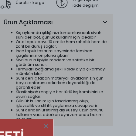
Ücretsiz kargo
iade değişim
Ürün Açıklaması
Kış aylarında şıklığınızı tamamlayacak siyah
suni deri bot, günlük kullanım için idealdir
Orta topuk boyu 10 cm ile hem rahatlık hem de
zarif bir duruş sağlar.
İnce topuk tasarımı sayesinde feminen
çizgilerinizi ön plana çıkarır
Sivri burun tipiyle modern ve sofistike bir
görünüm sunar.
Fermuarlı bağlama şekli kolay giyip çıkarmayı
mümkün kılar.
Suni deri iç taban materyali ayaklarınızın gün
boyu konforunu artırırken dayanıklılığı da
garanti eder.
Klasik siyah rengiyle her türlü kış kombininize
uyum sağlar.
Günlük kullanım için tasarlanmış olup,
işlevsellik ve stil ihtiyaçlarınıza cevap verir.
Suni deriden üretilmiş dış yüzeyi uzun ömürlü
kullanım vaat ederken aynı zamanda bakımı
kolaydır.
FETİ