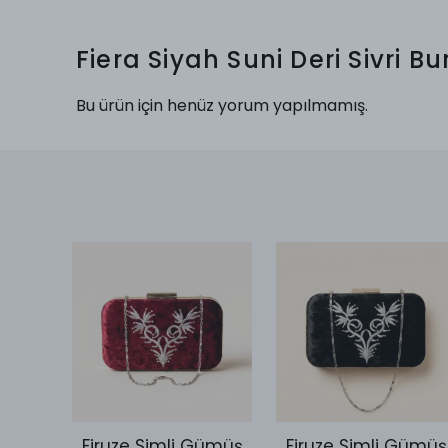
Fiera Siyah Suni Deri Sivri 
Bu ürün için henüz yorum yapılmamış.
Desen
Firuze Simli Gümüş
Firuze Simli Gümüş