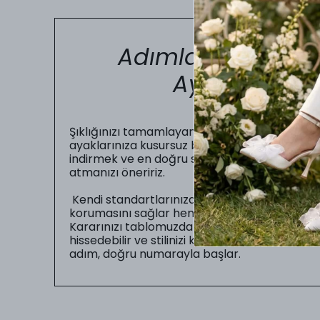
Adımlarınızda Kus
Ayakkabı Nu
Şıklığınızı tamamlayan en önemli unsur, gün b
ayaklarınıza kusursuz bir şekilde oturmasıdır.
indirmek ve en doğru seçimi yapabilmeniz iç
atmanızı öneririz.
Kendi standartlarınıza uygun numarayı seç
korumasını sağlar hem de sizin gün boyu zahme
Kararınızı tablomuzdaki ölçüler doğrultusunda
hissedebilir ve stilinizi kusursuz bir uyumla
adım, doğru numarayla başlar.