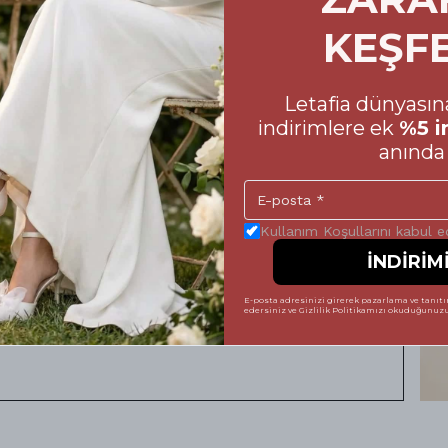
KEŞF
ursuz Konfor: Doğru
Letafia dünyasına
marası Rehberi
indirimlere ek
%5 i
anında 
oyu size eşlik eden ayakkabılarınızın
 Alışveriş sürecinizde yanılma payını en aza
in hazırladığımız beden tablosuna mutlaka göz
Kullanım Koşullarını kabul 
İNDİRİM
mek, hem ayakkabının formunu uzun süre
tsiz bir şıklık sergilemenize yardımcı olur.
E-posta adresinizi girerek pazarlama ve tanıtım
edersiniz ve Gizlilik Politikamızı okuduğunuzu 
 vererek, Letafia kalitesini her adımda
 tamamlayabilirsiniz. Unutmayın; mükemmel bir