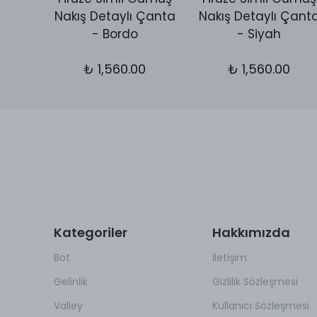
utch
Nakış Detaylı Çanta
Nakış Detaylı Çant
ld
- Bordo
- Siyah
0
₺ 1,560.00
₺ 1,560.00
Kategoriler
Hakkımızda
Bot
İletişim
Gelinlik
Gizlilik Sözleşmesi
Valley
Kullanıcı Sözleşmesi