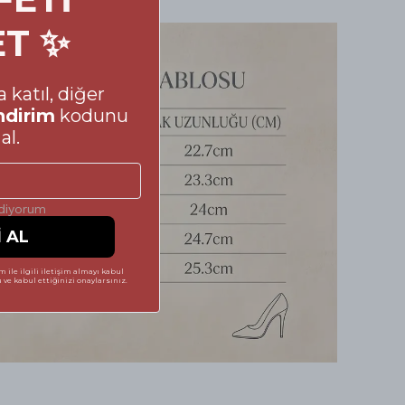
ET ✨
 katıl, diğer
ndirim
kodunu
al.
ediyorum
İ AL
 ile ilgili iletişim almayı kabul
ve kabul ettiğinizi onaylarsınız.