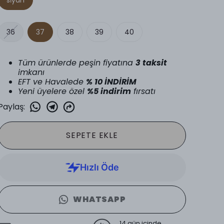
36
37
38
39
40
Tüm ürünlerde peşin fiyatına
3 taksit
imkanı
EFT ve Havalede
% 10 İNDİRİM
Yeni üyelere özel
%5 indirim
fırsatı
Paylaş
:
SEPETE EKLE
WHATSAPP
14 gün içinde