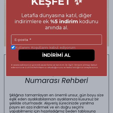
KEŞFET ✨
Letafia dünyasına katıl, diğer
indirimlere ek
%5 indirim
kodunu
anında al.
Kullanım Koşullarını kabul ediyorum
İNDİRİMİ AL
Adımlarınızda Kusursuz
E-posta adresinizi girerek pazarlama ve tanıtım ile ilgili iletişim almayı kabul
edersiniz ve Gizlilik Politikamızı okuduğunuzu ve kabul ettiğinizi onaylarsınız.
Konfor: Doğru Ayakkabı
Numarası Rehberi
Şıklığınızı tamamlayan en önemli unsur, gün boyu size
eşlik eden ayakkabılarınızın ayaklarınıza kusursuz bir
şekilde oturmasıdır. Alışveriş sürecinizde yanılma
payını en aza indirmek ve en doğru seçimi
yapabilmeniz için hazırladığımız beden tablosuna