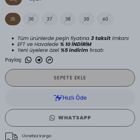
35
36
37
38
39
40
Tüm ürünlerde peşin fiyatına
3 taksit
imkanı
EFT ve Havalede
% 10 İNDİRİM
Yeni üyelere özel
%5 indirim
fırsatı
Paylaş
:
SEPETE EKLE
WHATSAPP
Ücretsiz kargo