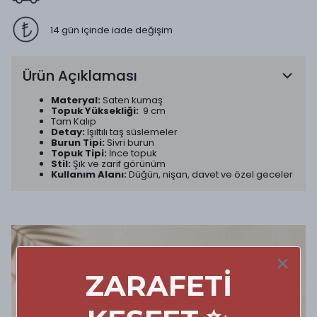
14 gün içinde iade değişim
Ürün Açıklaması
Materyal:
Saten kumaş
Topuk Yüksekliği:
9 cm
Tam Kalıp
Detay:
Işıltılı taş süslemeler
Burun Tipi:
Sivri burun
Topuk Tipi:
İnce topuk
Stil:
Şık ve zarif görünüm
Kullanım Alanı:
Düğün, nişan, davet ve özel geceler
ZARAFETİ