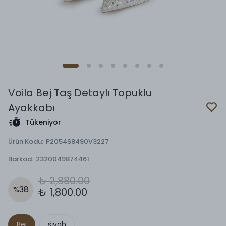
Voila Bej Taş Detaylı Topuklu
Ayakkabı
Tükeniyor
Ürün Kodu
:
P2054S8490V3227
Barkod
:
2320049874461
₺ 2,880.00
%
38
₺ 1,800.00
Bej
si̇yah