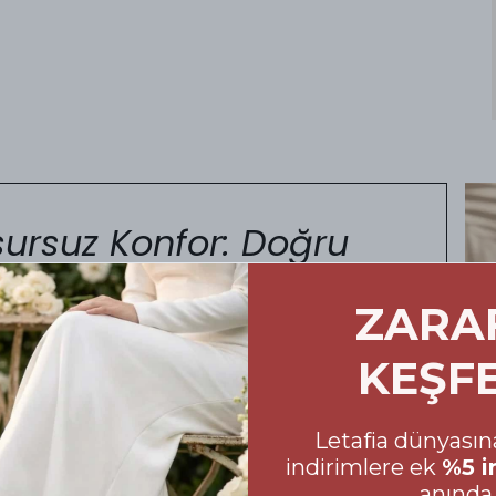
ursuz Konfor: Doğru
marası Rehberi
ZARA
oyu size eşlik eden ayakkabılarınızın
KEŞF
 Alışveriş sürecinizde yanılma payını en aza
in hazırladığımız beden tablosuna mutlaka göz
Letafia dünyasına
mek, hem ayakkabının formunu uzun süre
indirimlere ek
%5 i
tsiz bir şıklık sergilemenize yardımcı olur.
anında 