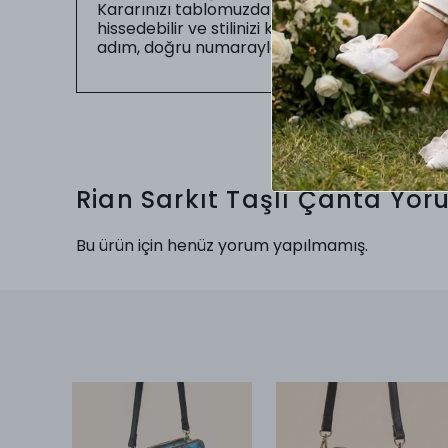
Kararınızı tablomuzdaki ölçüler doğrultusunda
hissedebilir ve stilinizi kusursuz bir uyumla
adım, doğru numarayla başlar.
Rian Sarkıt Taşlı Çanta
Yor
Bu ürün için henüz yorum yapılmamış.