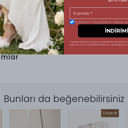
 vererek, Letafia kalitesini her adımda
 tamamlayabilirsiniz. Unutmayın; mükemmel bir
Kullanım Koşullarını kabul 
İNDİRİM
E-posta adresinizi girerek pazarlama ve tanıtım
edersiniz ve Gizlilik Politikamızı okuduğunuzu 
umlar
Bunları da beğenebilirsiniz
Tükendi