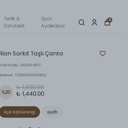
Terlik &
Spor
0
Sandalet
Ayakkabısı
Rian Sarkıt Taşlı Çanta
Ürün Kodu
:
00218-R117
Barkod
:
7230000002602
₺ 1,800.00
%
20
₺ 1,440.00
Açık Kahverengi
si̇yah