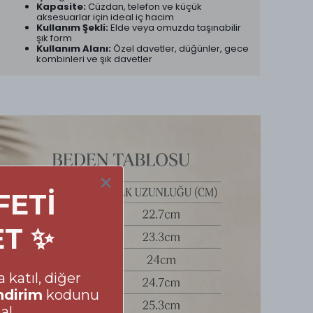
Kapasite:
Cüzdan, telefon ve küçük
aksesuarlar için ideal iç hacim
Kullanım Şekli:
Elde veya omuzda taşınabilir
şık form
Kullanım Alanı:
Özel davetler, düğünler, gece
kombinleri ve şık davetler
FETİ
ET ✨
 katıl, diğer
ndirim
kodunu
al.