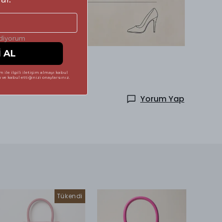
ediyorum
İ AL
 ile ilgili iletişim almayı kabul
ve kabul ettiğinizi onaylarsınız.
Yorum Yap
Tükendi