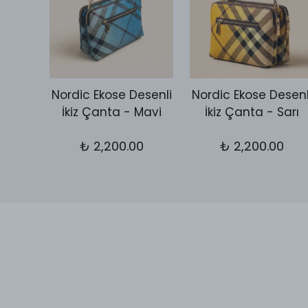
Desen
Nordic Ekose Desenli
Nordic Ekose Desenl
utch
İkiz Çanta - Mavi
İkiz Çanta - Sarı
let
₺ 2,200.00
₺ 2,200.00
0