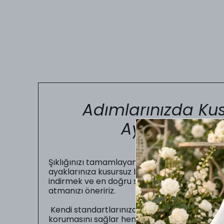
Adımlarınızda Kus
Ayakkabı Nu
Şıklığınızı tamamlayan en önemli unsur, gün b
ayaklarınıza kusursuz bir şekilde oturmasıdır.
indirmek ve en doğru seçimi yapabilmeniz iç
atmanızı öneririz.
Kendi standartlarınıza uygun numarayı seç
korumasını sağlar hem de sizin gün boyu zahme