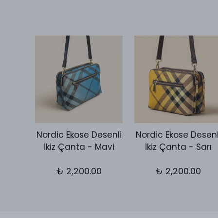
Desen
Nordic Ekose Desenli
Nordic Ekose Desenl
utch
İkiz Çanta - Mavi
İkiz Çanta - Sarı
let
₺ 2,200.00
₺ 2,200.00
0