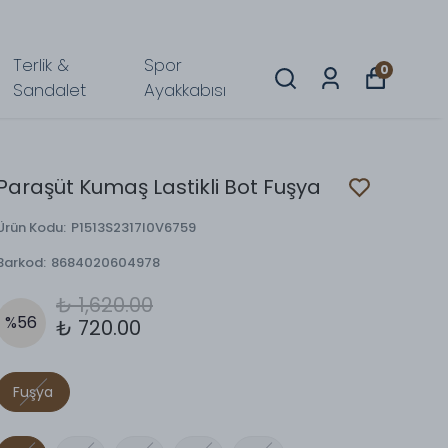
Terlik &
Spor
0
Sandalet
Ayakkabısı
Paraşüt Kumaş Lastikli Bot Fuşya
Ürün Kodu
:
P1513S2317I0V6759
Barkod
:
8684020604978
₺ 1,620.00
%
56
₺ 720.00
Fuşya