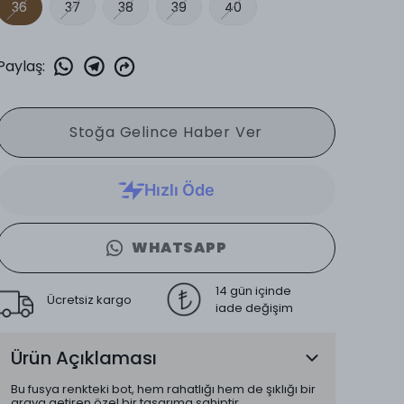
36
37
38
39
40
Paylaş
:
Stoğa Gelince Haber Ver
WHATSAPP
14 gün içinde
Ücretsiz kargo
iade değişim
Ürün Açıklaması
Bu fusya renkteki bot, hem rahatlığı hem de şıklığı bir
araya getiren özel bir tasarıma sahiptir.