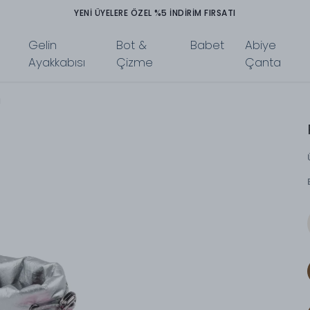
TÜM ÜRÜNLERDE PEŞİN FİYATINA 3 TAKSİT İMKANI
Gelin
Bot &
Babet
Abiye
Ayakkabısı
Çizme
Çanta
a