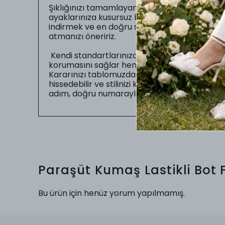
Şıklığınızı tamamlayan en önemli unsur, gün b
ayaklarınıza kusursuz bir şekilde oturmasıdır.
indirmek ve en doğru seçimi yapabilmeniz iç
atmanızı öneririz.
Kendi standartlarınıza uygun numarayı seç
korumasını sağlar hem de sizin gün boyu zahme
Kararınızı tablomuzdaki ölçüler doğrultusunda
hissedebilir ve stilinizi kusursuz bir uyumla
adım, doğru numarayla başlar.
Paraşüt Kumaş Lastikli Bot
Bu ürün için henüz yorum yapılmamış.