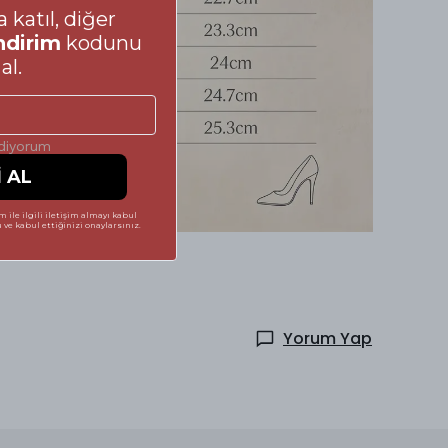
 katıl, diğer
ndirim
kodunu
al.
ediyorum
İ AL
 ile ilgili iletişim almayı kabul
ve kabul ettiğinizi onaylarsınız.
Yorum Yap