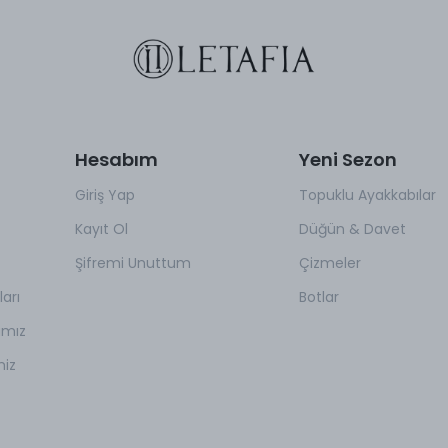
Hesabım
Yeni Sezon
Giriş Yap
Topuklu Ayakkabılar
Kayıt Ol
Düğün & Davet
Şifremi Unuttum
Çizmeler
arı
Botlar
amız
miz