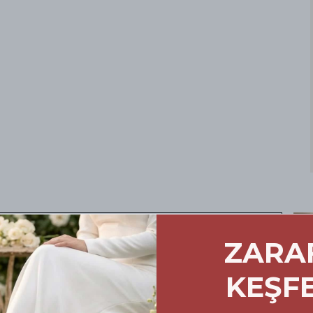
ursuz Konfor: Doğru
ZARA
marası Rehberi
KEŞF