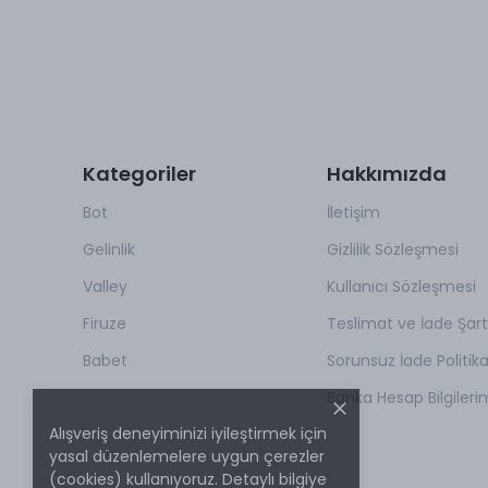
Kategoriler
Hakkımızda
Bot
İletişim
Gelinlik
Gizlilik Sözleşmesi
Valley
Kullanıcı Sözleşmesi
Firuze
Teslimat ve İade Şartl
Babet
Sorunsuz İade Politik
Banka Hesap Bilgileri
Alışveriş deneyiminizi iyileştirmek için
yasal düzenlemelere uygun çerezler
(cookies) kullanıyoruz. Detaylı bilgiye