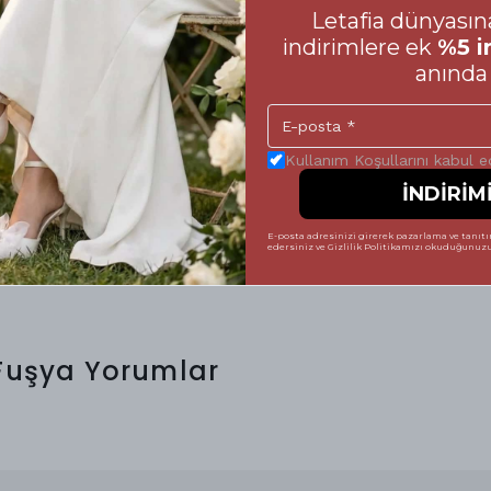
oyu size eşlik eden ayakkabılarınızın
Letafia dünyasına
 Alışveriş sürecinizde yanılma payını en aza
indirimlere ek
%5 i
in hazırladığımız beden tablosuna mutlaka göz
anında 
mek, hem ayakkabının formunu uzun süre
tsiz bir şıklık sergilemenize yardımcı olur.
 vererek, Letafia kalitesini her adımda
Kullanım Koşullarını kabul 
 tamamlayabilirsiniz. Unutmayın; mükemmel bir
İNDİRİM
E-posta adresinizi girerek pazarlama ve tanıtım
edersiniz ve Gizlilik Politikamızı okuduğunuzu 
 Fuşya
Yorumlar