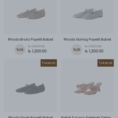
Rhoda Bronz Payetli Babet
Rhoda Gümüş Payetli Babet
₺ 1,620.00
₺ 1,620.00
%
26
%
26
₺ 1,200.00
₺ 1,200.00
Tükendi
Tükendi
Rhoda Siyah Payetli Babet
Natali Turuncu Kelebek Detaylı Terlik