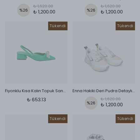
₺ 1,620.00
₺ 1,620.00
%
26
%
26
₺ 1,200.00
₺ 1,200.00
Tükendi
Tükendi
Fiyonklu Kısa Kalın Topuk Sandalet Yeşil
Enna Hakiki Deri Pudra Detaylı Sneaker Beyaz
₺ 1,620.00
₺ 653.13
%
26
₺ 1,200.00
Tükendi
Tükendi