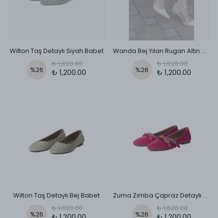
Wilton Taş Detaylı Siyah Babet
Wanda Bej Yılan Rugan Altın Ökçe Detaylı Topuklu
₺ 1,620.00
₺ 1,620.00
%
26
%
26
₺ 1,200.00
₺ 1,200.00
Wilton Taş Detaylı Bej Babet
Zuma Zımba Çapraz Detaylı Babet - Fuşya
₺ 1,620.00
₺ 1,620.00
%
26
%
26
₺ 1,200.00
₺ 1,200.00