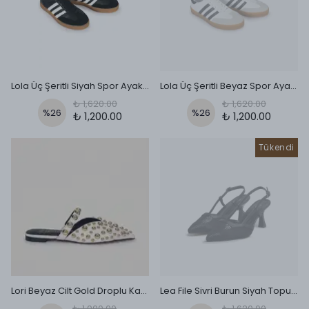
Lola Üç Şeritli Siyah Spor Ayakkabı
Lola Üç Şeritli Beyaz Spor Ayakkabı
₺ 1,620.00
₺ 1,620.00
%
26
%
26
₺ 1,200.00
₺ 1,200.00
Tükendi
Lori Beyaz Cilt Gold Droplu Kadın Terlik - Beyaz
Lea File Sivri Burun Siyah Topuklu Ayakkabı
₺ 1,900.00
₺ 1,620.00