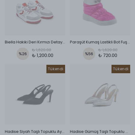
Biella Hakiki Deri Kırmızı Detaylı Sneaker Beyaz
Paraşüt Kumaş Lastikli Bot Fuşya
₺ 1,620.00
₺ 1,620.00
%
26
%
56
₺ 1,200.00
₺ 720.00
Tükendi
Tükendi
Hadise Siyah Taşlı Topuklu Ayakkabı Siyah
Hadise Gümüş Taşlı Topuklu Ayakkabı Gümüş