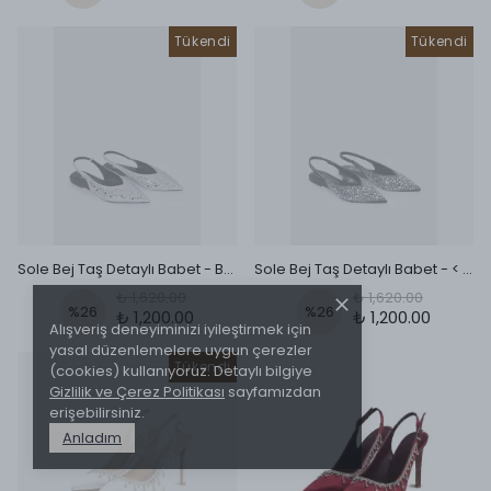
Tükendi
Tükendi
Sole Bej Taş Detaylı Babet - Beyaz
Sole Bej Taş Detaylı Babet - < sabit seçenek 2 değeri >
₺ 1,620.00
₺ 1,620.00
%
26
%
26
₺ 1,200.00
₺ 1,200.00
Alışveriş deneyiminizi iyileştirmek için
yasal düzenlemelere uygun çerezler
Tükendi
(cookies) kullanıyoruz. Detaylı bilgiye
Gizlilik ve Çerez Politikası
sayfamızdan
erişebilirsiniz.
Anladım