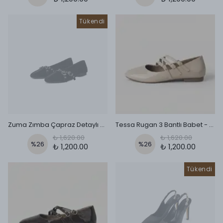
Tükendi
Zuma Zımba Çapraz Detaylı Babet - Siyah
Tessa Rugan 3 Bantlı Babet - Bej
₺ 1,620.00
₺ 1,620.00
%
26
%
26
₺ 1,200.00
₺ 1,200.00
Tükendi