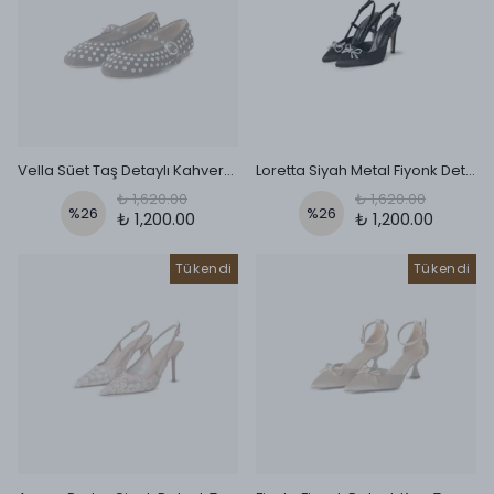
Vella Süet Taş Detaylı Kahverengi Babet
Loretta Siyah Metal Fiyonk Detaylı Topuklu Ayakkabı
₺ 1,620.00
₺ 1,620.00
%
26
%
26
₺ 1,200.00
₺ 1,200.00
Tükendi
Tükendi