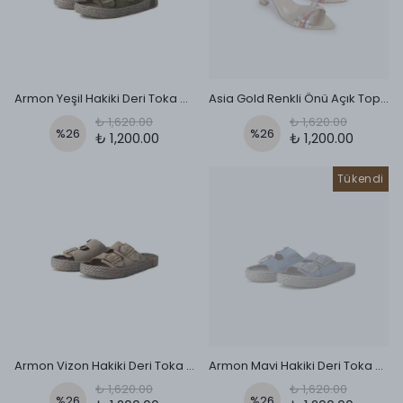
Armon Yeşil Hakiki Deri Toka Detaylı Terlik
Asia Gold Renkli Önü Açık Topuklu Ayakkabı
₺ 1,620.00
₺ 1,620.00
%
26
%
26
₺ 1,200.00
₺ 1,200.00
Tükendi
Armon Vizon Hakiki Deri Toka Detaylı Terlik
Armon Mavi Hakiki Deri Toka Detaylı Terlik
₺ 1,620.00
₺ 1,620.00
%
26
%
26