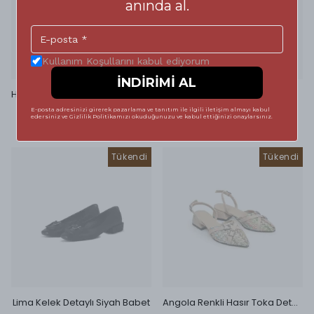
anında al.
Kullanım Koşullarını kabul ediyorum
İNDİRİMİ AL
Hadise Gümüş Taşlı Topuklu Ayakkabı Bej
Ulyana Bej Deri Konfor Terlik
E-posta adresinizi girerek pazarlama ve tanıtım ile ilgili iletişim almayı kabul
₺ 1,620.00
₺ 459.00
edersiniz ve Gizlilik Politikamızı okuduğunuzu ve kabul ettiğinizi onaylarsınız.
%
26
%
35
₺ 1,200.00
₺ 300.00
Tükendi
Tükendi
Lima Kelek Detaylı Siyah Babet
Angola Renkli Hasır Toka Detaylı Biilek Bağlı Kadın Babet