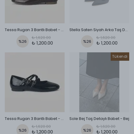
Tessa Rugan 3 Bantlı Babet - kahverengi̇
Stella Saten Siyah Arka Taş Detaylı Ayakkabı
₺ 1,620.00
₺ 1,620.00
%
26
%
26
₺ 1,200.00
₺ 1,200.00
Tükendi
Tessa Rugan 3 Bantlı Babet - si̇yah
Sole Bej Taş Detaylı Babet - Bej
₺ 1,620.00
₺ 1,620.00
%
26
%
26
₺ 1,200.00
₺ 1,200.00