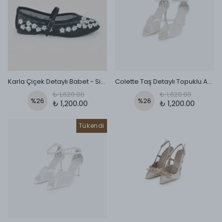
Karla Çiçek Detaylı Babet - Siyah
Colette Taş Detaylı Topuklu Ayakkabı - Bej
₺ 1,620.00
₺ 1,620.00
%
26
%
26
₺ 1,200.00
₺ 1,200.00
Tükendi