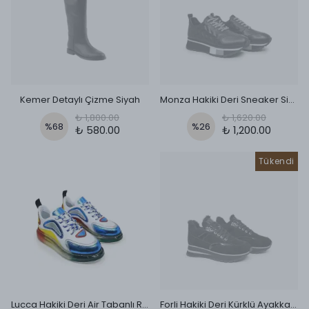
Kemer Detaylı Çizme Siyah
Monza Hakiki Deri Sneaker Siyah
₺ 1,800.00
₺ 1,620.00
%
68
%
26
₺ 580.00
₺ 1,200.00
Tükendi
Lucca Hakiki Deri Air Tabanlı Renkli Sneaker Beyaz
Forli Hakiki Deri Kürklü Ayakkabı Siyah