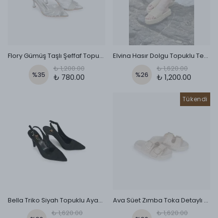
Flory Gümüş Taşlı Şeffaf Topuklu Ayakkabı
Elvina Hasır Dolgu Topuklu Terlik
₺ 1,200.00
₺ 1,620.00
%
35
%
26
₺ 780.00
₺ 1,200.00
Tükendi
Bella Triko Siyah Topuklu Ayakkabı
Ava Süet Zımba Toka Detaylı Bej Terlik
₺ 1,620.00
₺ 1,620.00