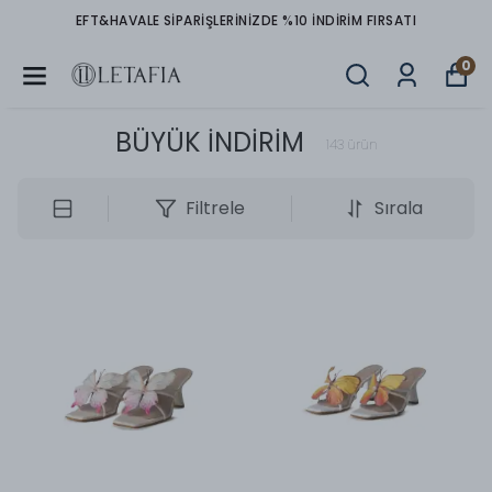
EFT&HAVALE SIPARIŞLERINIZDE %10 İNDIRIM FIRSATI
0
BÜYÜK İNDİRİM
143
ürün
Filtrele
Sırala