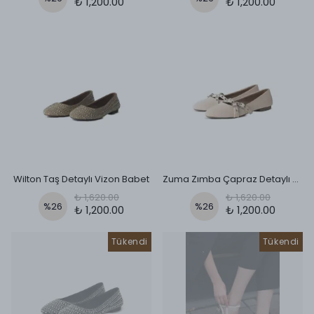
₺ 1,200.00
₺ 1,200.00
Wilton Taş Detaylı Vizon Babet
Zuma Zımba Çapraz Detaylı Babet - Bej
₺ 1,620.00
₺ 1,620.00
%
26
%
26
₺ 1,200.00
₺ 1,200.00
Tükendi
Tükendi