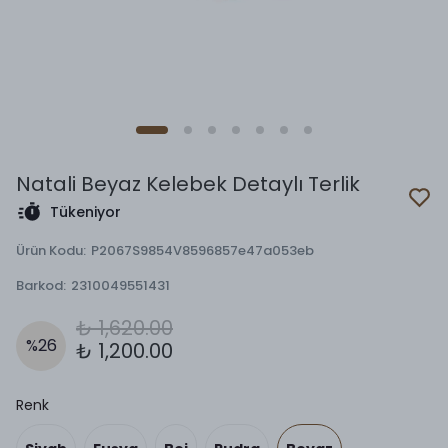
Natali Beyaz Kelebek Detaylı Terlik
Tükeniyor
Ürün Kodu
:
P2067S9854V8596857e47a053eb
Barkod
:
2310049551431
₺ 1,620.00
%
26
₺ 1,200.00
Renk