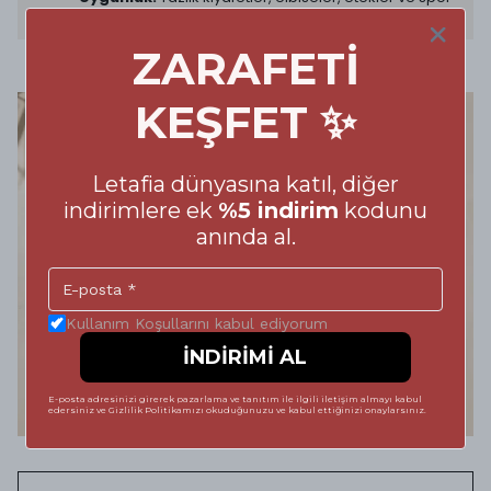
kombinlerle uyum sağlar
ZARAFETİ
KEŞFET ✨
Letafia dünyasına katıl, diğer
indirimlere ek
%5 indirim
kodunu
anında al.
Kullanım Koşullarını kabul ediyorum
İNDİRİMİ AL
E-posta adresinizi girerek pazarlama ve tanıtım ile ilgili iletişim almayı kabul
edersiniz ve Gizlilik Politikamızı okuduğunuzu ve kabul ettiğinizi onaylarsınız.