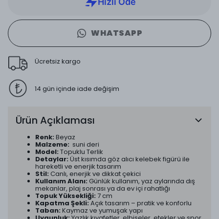
WHATSAPP
Ücretsiz kargo
14 gün içinde iade değişim
Ürün Açıklaması
Renk:
Beyaz
Malzeme:
suni deri
Model:
Topuklu Terlik
Detaylar:
Üst kısımda göz alıcı kelebek figürü ile
hareketli ve enerjik tasarım
Stil:
Canlı, enerjik ve dikkat çekici
Kullanım Alanı:
Günlük kullanım, yaz aylarında dış
mekanlar, plaj sonrası ya da ev içi rahatlığı
Topuk Yüksekliği:
7 cm
Kapatma Şekli:
Açık tasarım – pratik ve konforlu
Taban:
Kaymaz ve yumuşak yapı
Uygunluk:
Yazlık kıyafetler, elbiseler, etekler ve spor