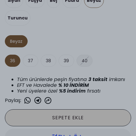
Siyah
Fuşya
Bej
Pudra
Beyaz
Turuncu
Beyaz
36
37
38
39
40
Tüm ürünlerde peşin fiyatına
3 taksit
imkanı
EFT ve Havalede
% 10 İNDİRİM
Yeni üyelere özel
%5 indirim
fırsatı
Paylaş
:
SEPETE EKLE