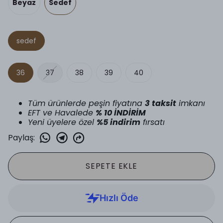
Beyaz
Sedef
sedef
36
37
38
39
40
Tüm ürünlerde peşin fiyatına
3 taksit
imkanı
EFT ve Havalede
% 10 İNDİRİM
Yeni üyelere özel
%5 indirim
fırsatı
Paylaş
:
SEPETE EKLE