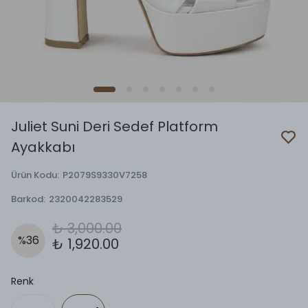
Juliet Suni Deri Sedef Platform
Ayakkabı
Ürün Kodu
:
P2079S9330V7258
Barkod
:
2320042283529
₺ 3,000.00
%
36
₺ 1,920.00
Renk