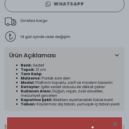
WHATSAPP
Ücretsiz kargo
14 gün içinde iade değişim
Ürün Açıklaması
Renk:
Sedef
Topuk:
12 cm
Tam Kalıp
Malzeme:
Parlak suni deri
Model:
Platform topuklu, zarif ve modern tasarım
Detaylar:
Işıltılı sedef dokusu ile dikkat çeker
Kullanım Alanı:
Düğün, nişan, özel davetler,
mezuniyet geceleri
Kapatma Şekli:
Bilekten ayarlanabilir tokalı bant
Taban:
Kaydırmaz dış taban, yumuşak iç taban pedi