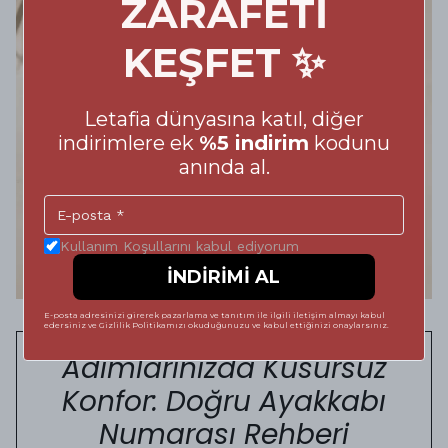
ZARAFETİ
KEŞFET ✨
Letafia dünyasına katıl, diğer
indirimlere ek
%5 indirim
kodunu
anında al.
Kullanım Koşullarını kabul ediyorum
İNDİRİMİ AL
E-posta adresinizi girerek pazarlama ve tanıtım ile ilgili iletişim almayı kabul
edersiniz ve Gizlilik Politikamızı okuduğunuzu ve kabul ettiğinizi onaylarsınız.
Adımlarınızda Kusursuz
Konfor: Doğru Ayakkabı
Numarası Rehberi