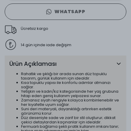
WHATSAPP
Ücretsiz kargo
14 gün içinde iade değişim
Ürün Açıklaması
Rahatlık ve şıklığı bir arada sunan düz topuklu
tasarım, günlük kullanım için idealdir.
Kısa topuklu yapısı ile konforlu adımlar atmanızı
sağlar.
Yetişkin ve kadın/kız kategorisinde her yaş grubuna
hitap eden geniş kullanım yelpazesi sunar.
Zamansız siyah rengiyle kolayca kombinlenebilir ve
her kıyafetle uyum sağlar.
Suni deri materyali, dayanıklılığı artırırken estetik
görünümü korur.
Düz deseniyle sade ve zarif bir stil oluşturur; dikkat
çekici detaylardan kaçınanlar için idealdir.
Fermuarlı bağlama şekli pratik kullanım imkanı tanır;
hızlıca giyip çıkarmayı mümkün kılar.