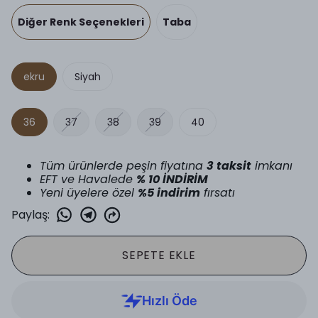
Diğer Renk Seçenekleri
Taba
ekru
Siyah
36
37
38
39
40
Tüm ürünlerde peşin fiyatına
3 taksit
imkanı
EFT ve Havalede
% 10 İNDİRİM
Yeni üyelere özel
%5 indirim
fırsatı
Paylaş
:
SEPETE EKLE