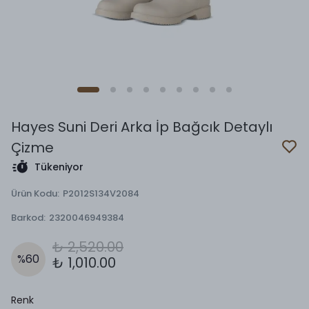
Hayes Suni Deri Arka İp Bağcık Detaylı
Çizme
Tükeniyor
Ürün Kodu
:
P2012S134V2084
Barkod
:
2320046949384
₺ 2,520.00
%
60
₺ 1,010.00
Renk