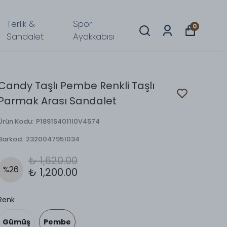
Terlik &
Spor
0
Sandalet
Ayakkabısı
Candy Taşlı Pembe Renkli Taşlı
Parmak Arası Sandalet
Ürün Kodu
:
P1891S4011I0V4574
Barkod
:
2320047951034
₺ 1,620.00
%
26
₺ 1,200.00
Renk
Gümüş
Pembe