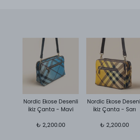
Desen
Nordic Ekose Desenli
Nordic Ekose Desenl
utch
İkiz Çanta - Mavi
İkiz Çanta - Sarı
let
₺ 2,200.00
₺ 2,200.00
0