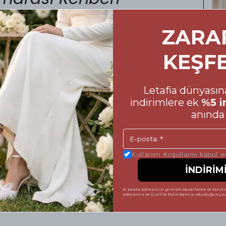
ZARA
oyu size eşlik eden ayakkabılarınızın
 Alışveriş sürecinizde yanılma payını en aza
in hazırladığımız beden tablosuna mutlaka göz
KEŞF
mek, hem ayakkabının formunu uzun süre
tsiz bir şıklık sergilemenize yardımcı olur.
Letafia dünyasına
 vererek, Letafia kalitesini her adımda
indirimlere ek
%5 i
 tamamlayabilirsiniz. Unutmayın; mükemmel bir
anında 
Kullanım Koşullarını kabul 
İNDİRİM
E-posta adresinizi girerek pazarlama ve tanıtım
aşlı Parmak Arası Sandalet
Yorum
edersiniz ve Gizlilik Politikamızı okuduğunuzu 