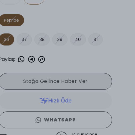
Pembe
36
37
38
39
40
41
Paylaş
:
Stoğa Gelince Haber Ver
WHATSAPP
14 gün içinde