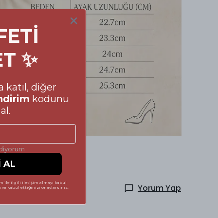
FETİ
ET ✨
 katıl, diğer
ndirim
kodunu
al.
ediyorum
İ AL
 ile ilgili iletişim almayı kabul
lar
Yorum Yap
ve kabul ettiğinizi onaylarsınız.