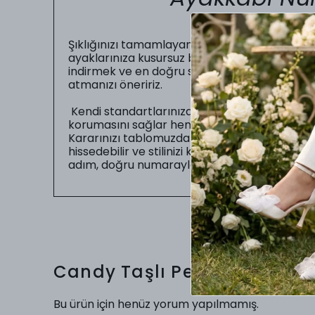
Şıklığınızı tamamlayan en önemli unsur, gün b
ayaklarınıza kusursuz bir şekilde oturmasıdır.
indirmek ve en doğru seçimi yapabilmeniz iç
atmanızı öneririz.
Kendi standartlarınıza uygun numarayı seç
korumasını sağlar hem de sizin gün boyu zahme
Kararınızı tablomuzdaki ölçüler doğrultusunda
hissedebilir ve stilinizi kusursuz bir uyumla
adım, doğru numarayla başlar.
Candy Taşlı Pembe Renkli T
Bu ürün için henüz yorum yapılmamış.