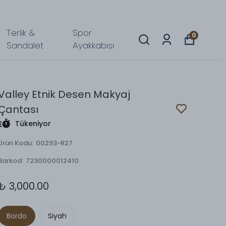
Terlik &
Spor
0
Sandalet
Ayakkabısı
Valley Etnik Desen Makyaj
Çantası
Tükeniyor
Ürün Kodu
:
00293-R27
Barkod
:
7230000012410
₺ 3,000.00
Bordo
Siyah