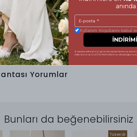
mek, hem ayakkabının formunu uzun süre
anında 
tsiz bir şıklık sergilemenize yardımcı olur.
 vererek, Letafia kalitesini her adımda
 tamamlayabilirsiniz. Unutmayın; mükemmel bir
Kullanım Koşullarını kabul 
İNDİRİM
E-posta adresinizi girerek pazarlama ve tanıtım
edersiniz ve Gizlilik Politikamızı okuduğunuzu 
Çantası
Yorumlar
Bunları da beğenebilirsiniz
Tükendi