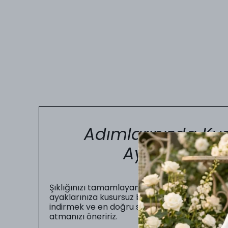
Adımlarınızda Kus
Ayakkabı Nu
Şıklığınızı tamamlayan en önemli unsur, gün b
ayaklarınıza kusursuz bir şekilde oturmasıdır.
indirmek ve en doğru seçimi yapabilmeniz iç
atmanızı öneririz.