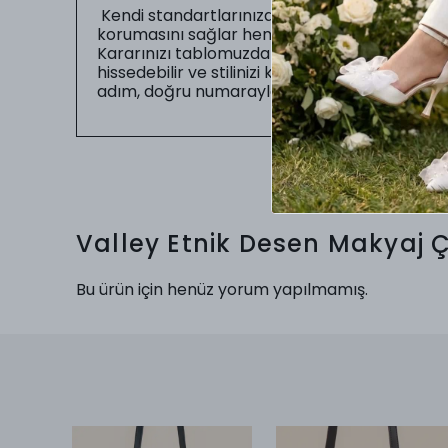
Kendi standartlarınıza uygun numarayı seç
korumasını sağlar hem de sizin gün boyu zahme
Kararınızı tablomuzdaki ölçüler doğrultusunda
hissedebilir ve stilinizi kusursuz bir uyumla
adım, doğru numarayla başlar.
Valley Etnik Desen Makyaj 
Bu ürün için henüz yorum yapılmamış.