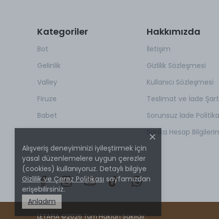
Kategoriler
Hakkımızda
Bot
İletişim
Gelinlik
Gizlilik Sözleşmesi
Valley
Kullanıcı Sözleşmesi
Firuze
Teslimat ve İade Şartl
Babet
Sorunsuz İade Politik
Banka Hesap Bilgileri
Alışveriş deneyiminizi iyileştirmek için
yasal düzenlemelere uygun çerezler
(cookies) kullanıyoruz. Detaylı bilgiye
Gizlilik ve Çerez Politikası
sayfamızdan
erişebilirsiniz.
Anladım
LETAFIA ©2026 Tüm Hakları Saklıdır.