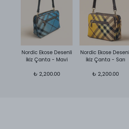
Desen
Nordic Ekose Desenli
Nordic Ekose Desenl
utch
İkiz Çanta - Mavi
İkiz Çanta - Sarı
let
₺ 2,200.00
₺ 2,200.00
0