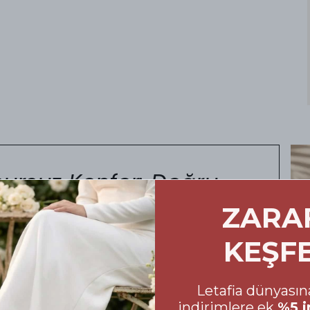
ursuz Konfor: Doğru
marası Rehberi
ZARA
KEŞF
oyu size eşlik eden ayakkabılarınızın
 Alışveriş sürecinizde yanılma payını en aza
in hazırladığımız beden tablosuna mutlaka göz
Letafia dünyasına
indirimlere ek
%5 i