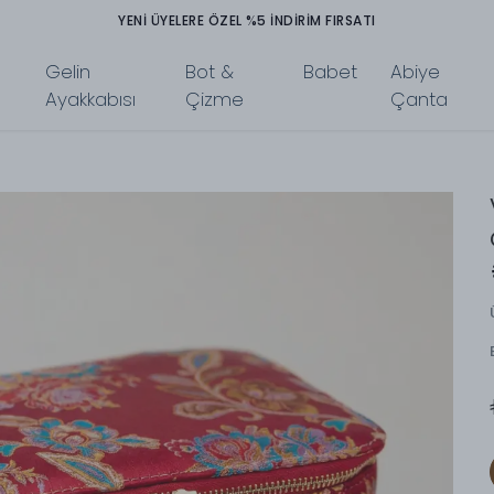
TÜM ÜRÜNLERDE PEŞİN FİYATINA 3 TAKSİT İMKANI
Gelin
Bot &
Babet
Abiye
Ayakkabısı
Çizme
Çanta