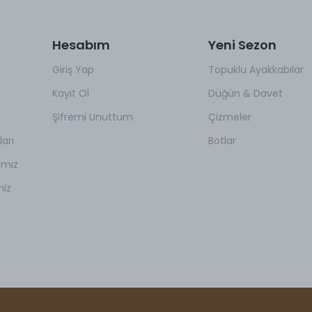
Hesabım
Yeni Sezon
Giriş Yap
Topuklu Ayakkabılar
Kayıt Ol
Düğün & Davet
Şifremi Unuttum
Çizmeler
arı
Botlar
amız
miz