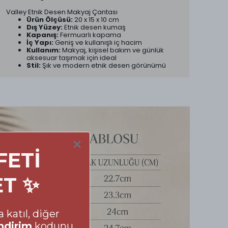
Valley Etnik Desen Makyaj Çantası
Ürün Ölçüsü:
20 x 15 x 10 cm
Dış Yüzey:
Etnik desen kumaş
Kapanış:
Fermuarlı kapama
İç Yapı:
Geniş ve kullanışlı iç hacim
Kullanım:
Makyaj, kişisel bakım ve günlük
aksesuar taşımak için ideal
Stil:
Şık ve modern etnik desen görünümü
FETİ
ET ✨
 katıl, diğer
ndirim
kodunu