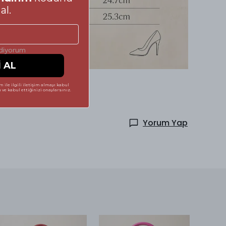
al.
ediyorum
İ AL
 ile ilgili iletişim almayı kabul
ve kabul ettiğinizi onaylarsınız.
Yorum Yap