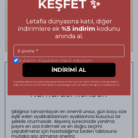
KEŞFET ✨
Letafia dünyasına katıl, diğer
indirimlere ek
%5 indirim
kodunu
anında al.
Kullanım Koşullarını kabul ediyorum
İNDİRİMİ AL
Adımlarınızda Kusursuz
Konfor: Doğru Ayakkabı
E-posta adresinizi girerek pazarlama ve tanıtım ile ilgili iletişim almayı kabul
edersiniz ve Gizlilik Politikamızı okuduğunuzu ve kabul ettiğinizi onaylarsınız.
Numarası Rehberi
Şıklığınızı tamamlayan en önemli unsur, gün boyu size
eşlik eden ayakkabılarınızın ayaklarınıza kusursuz bir
şekilde oturmasıdır. Alışveriş sürecinizde yanılma
payını en aza indirmek ve en doğru seçimi
yapabilmeniz için hazırladığımız beden tablosuna
mutlaka göz atmanızı öneririz.