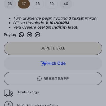
36
37
38
39
40
Tüm ürünlerde peşin fiyatına
3 taksit
imkanı
EFT ve Havalede
% 10 İNDİRİM
Yeni üyelere özel
%5 indirim
fırsatı
Paylaş
:
SEPETE EKLE
WHATSAPP
Ücretsiz kargo
14 gün içinde iade değişim