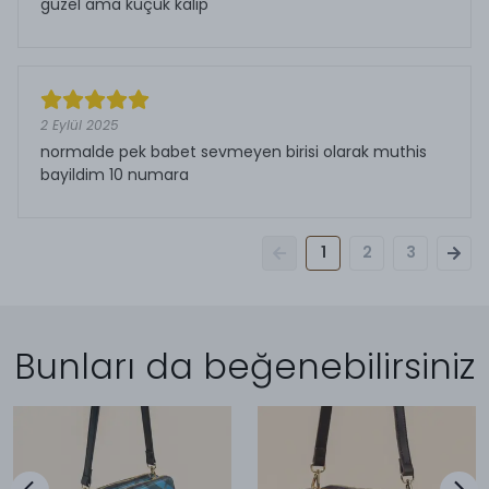
güzel ama küçük kalıp
2 Eylül 2025
normalde pek babet sevmeyen birisi olarak muthis
bayildim 10 numara
1
2
3
Bunları da beğenebilirsiniz