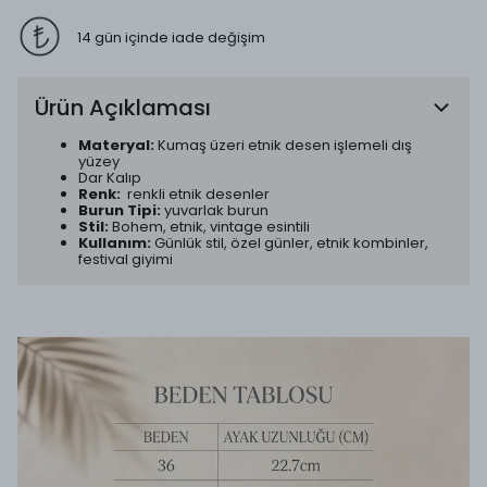
14 gün içinde iade değişim
Ürün Açıklaması
Materyal:
Kumaş üzeri etnik desen işlemeli dış
yüzey
Dar Kalıp
Renk:
renkli etnik desenler
Burun Tipi:
yuvarlak burun
Stil:
Bohem, etnik, vintage esintili
Kullanım:
Günlük stil, özel günler, etnik kombinler,
festival giyimi