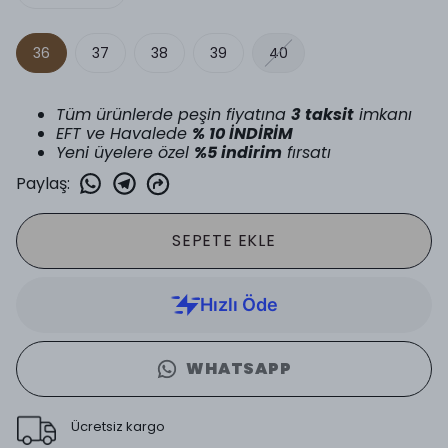
36
37
38
39
40
Tüm ürünlerde peşin fiyatına
3 taksit
imkanı
EFT ve Havalede
% 10 İNDİRİM
Yeni üyelere özel
%5 indirim
fırsatı
Paylaş
:
SEPETE EKLE
WHATSAPP
Ücretsiz kargo