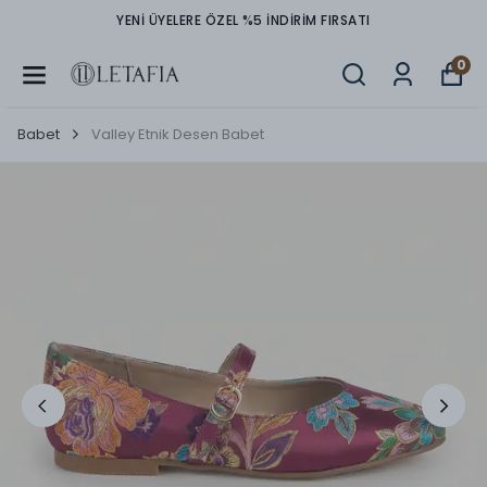
DİRİM FIRSATI
TÜM ÜRÜNLERDE PEŞİN FİYATIN
0
Babet
Valley Etnik Desen Babet