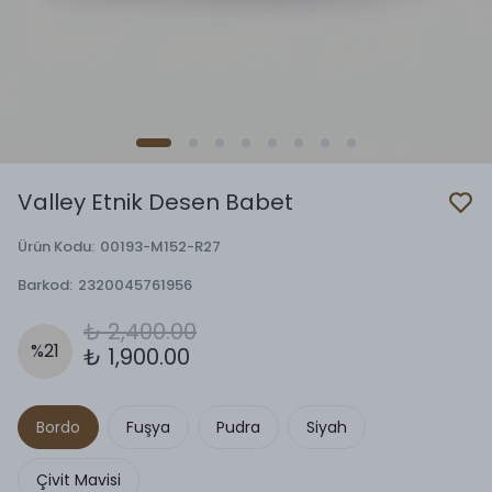
Valley Etnik Desen Babet
Ürün Kodu
:
00193-M152-R27
Barkod
:
2320045761956
₺ 2,400.00
%
21
₺ 1,900.00
Bordo
Fuşya
Pudra
Siyah
Çivit Mavisi