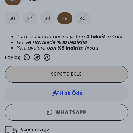
36
37
38
39
40
Tüm ürünlerde peşin fiyatına
3 taksit
imkanı
EFT ve Havalede
% 10 İNDİRİM
Yeni üyelere özel
%5 indirim
fırsatı
Paylaş
:
SEPETE EKLE
WHATSAPP
Ücretsiz kargo