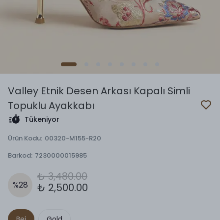
Valley Etnik Desen Arkası Kapalı Simli
Topuklu Ayakkabı
Tükeniyor
Ürün Kodu
:
00320-M155-R20
Barkod
:
7230000015985
₺ 3,480.00
%
28
₺ 2,500.00
Bej
Gold