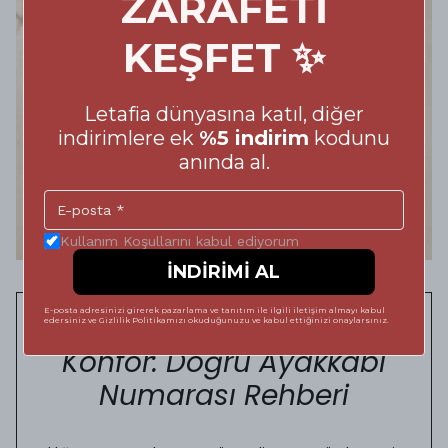
ZARAFETİ
KEŞFET ✨
Letafia dünyasına katıl, diğer
indirimlere ek
%5 indirim
kodunu
anında al.
Kullanım Koşullarını kabul ediyorum
İNDİRİMİ AL
E-posta adresinizi girerek pazarlama ve tanıtım ile ilgili iletişim almayı kabul
Adımlarınızda Kusursuz
edersiniz ve Gizlilik Politikamızı okuduğunuzu ve kabul ettiğinizi onaylarsınız.
Konfor: Doğru Ayakkabı
Numarası Rehberi