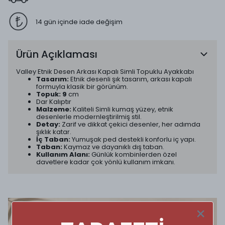
14 gün içinde iade değişim
Ürün Açıklaması
Valley Etnik Desen Arkası Kapalı Simli Topuklu Ayakkabı
Tasarım:
Etnik desenli şık tasarım, arkası kapalı
formuyla klasik bir görünüm.
Topuk: 9
cm
Dar Kalıptır
Malzeme:
Kaliteli Simli kumaş yüzey, etnik
desenlerle modernleştirilmiş stil.
Detay:
Zarif ve dikkat çekici desenler, her adımda
şıklık katar.
İç Taban:
Yumuşak ped destekli konforlu iç yapı.
Taban:
Kaymaz ve dayanıklı dış taban.
Kullanım Alanı:
Günlük kombinlerden özel
davetlere kadar çok yönlü kullanım imkanı.