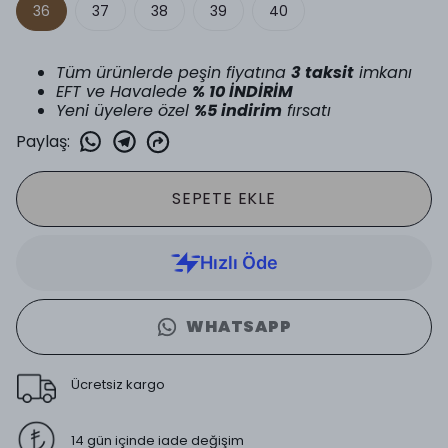
36
37
38
39
40
Tüm ürünlerde peşin fiyatına
3 taksit
imkanı
EFT ve Havalede
% 10 İNDİRİM
Yeni üyelere özel
%5 indirim
fırsatı
Paylaş
:
SEPETE EKLE
WHATSAPP
Ücretsiz kargo
14 gün içinde iade değişim