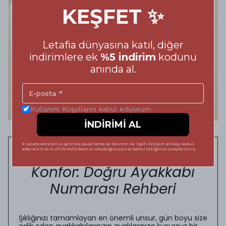
KEŞFET ✨
Letafia dünyasına katıl, diğer
indirimlere ek
%5 indirim
kodunu
anında al.
Kullanım Koşullarını kabul ediyorum
İNDİRİMİ AL
E-posta adresinizi girerek pazarlama ve tanıtım ile ilgili iletişim almayı kabul
Adımlarınızda Kusursuz
edersiniz ve Gizlilik Politikamızı okuduğunuzu ve kabul ettiğinizi onaylarsınız.
Konfor: Doğru Ayakkabı
Numarası Rehberi
Şıklığınızı tamamlayan en önemli unsur, gün boyu size
eşlik eden ayakkabılarınızın ayaklarınıza kusursuz bir