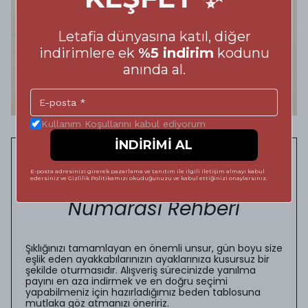
Letafia dünyasına katıl, diğer
indirimlere ek
%5 indirim
kodunu
anında al.
Kullanım Koşullarını kabul ediyorum
İNDİRİMİ AL
Adımlarınızda Kusursuz
E-posta adresinizi girerek pazarlama ve tanıtım ile ilgili iletişim almayı kabul
Konfor: Doğru Ayakkabı
edersiniz ve Gizlilik Politikamızı okuduğunuzu ve kabul ettiğinizi onaylarsınız.
Numarası Rehberi
Şıklığınızı tamamlayan en önemli unsur, gün boyu size
eşlik eden ayakkabılarınızın ayaklarınıza kusursuz bir
şekilde oturmasıdır. Alışveriş sürecinizde yanılma
payını en aza indirmek ve en doğru seçimi
yapabilmeniz için hazırladığımız beden tablosuna
mutlaka göz atmanızı öneririz.