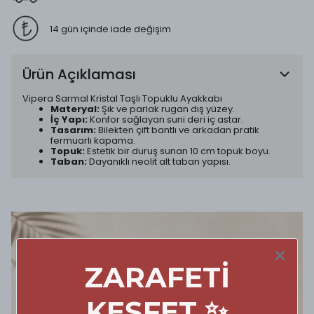
14 gün içinde iade değişim
Ürün Açıklaması
Vipera Sarmal Kristal Taşlı Topuklu Ayakkabı
Materyal:
Şık ve parlak rugan dış yüzey.
İç Yapı:
Konfor sağlayan suni deri iç astar.
Tasarım:
Bilekten çift bantlı ve arkadan pratik
fermuarlı kapama.
Topuk:
Estetik bir duruş sunan 10 cm topuk boyu.
Taban:
Dayanıklı neolit alt taban yapısı.
ZARAFETİ
KEŞFET ✨