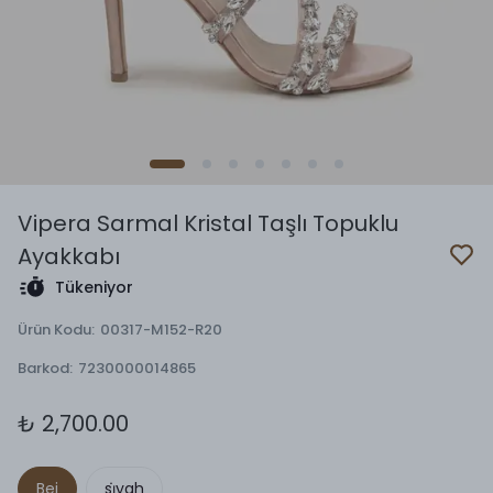
Vipera Sarmal Kristal Taşlı Topuklu
Ayakkabı
Tükeniyor
Ürün Kodu
:
00317-M152-R20
Barkod
:
7230000014865
₺ 2,700.00
Bej
si̇yah