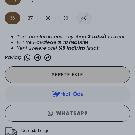
36
37
38
39
40
Tüm ürünlerde peşin fiyatına
3 taksit
imkanı
EFT ve Havalede
% 10 İNDİRİM
Yeni üyelere özel
%5 indirim
fırsatı
Paylaş
:
SEPETE EKLE
WHATSAPP
Ücretsiz kargo