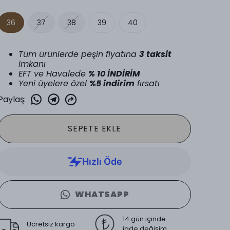
36
37
38
39
40
Tüm ürünlerde peşin fiyatına
3 taksit
imkanı
EFT ve Havalede
% 10 İNDİRİM
Yeni üyelere özel
%5 indirim
fırsatı
Paylaş
:
SEPETE EKLE
WHATSAPP
14 gün içinde
Ücretsiz kargo
iade değişim