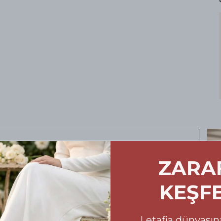
ursuz Konfor: Doğru
ZARA
marası Rehberi
KEŞF
oyu size eşlik eden ayakkabılarınızın
 Alışveriş sürecinizde yanılma payını en aza
Letafia dünyasına