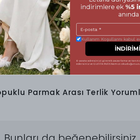
in hazırladığımız beden tablosuna mutlaka göz
indirimlere ek
%5 i
anında 
mek, hem ayakkabının formunu uzun süre
tsiz bir şıklık sergilemenize yardımcı olur.
 vererek, Letafia kalitesini her adımda
 tamamlayabilirsiniz. Unutmayın; mükemmel bir
Kullanım Koşullarını kabul 
İNDİRİM
E-posta adresinizi girerek pazarlama ve tanıtım
edersiniz ve Gizlilik Politikamızı okuduğunuzu 
opuklu Parmak Arası Terlik
Yoruml
Bunları da beğenebilirsiniz