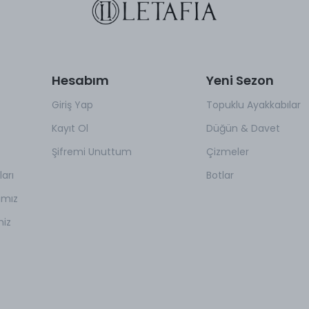
Hesabım
Yeni Sezon
Giriş Yap
Topuklu Ayakkabılar
Kayıt Ol
Düğün & Davet
Şifremi Unuttum
Çizmeler
arı
Botlar
amız
miz