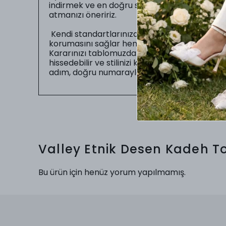
indirmek ve en doğru seçimi yapabilmeniz iç
atmanızı öneririz.
Kendi standartlarınıza uygun numarayı seç
korumasını sağlar hem de sizin gün boyu zahme
Kararınızı tablomuzdaki ölçüler doğrultusunda
hissedebilir ve stilinizi kusursuz bir uyumla
adım, doğru numarayla başlar.
Valley Etnik Desen Kadeh T
Bu ürün için henüz yorum yapılmamış.