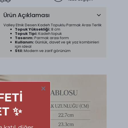
Ürün Açıklaması
Valley Etnik Desen Kadeh Topuklu Parmak Arası Terlik
Topuk Yüksekliği:
8 cm
Topuk Tipi:
Kadeh topuk
Tasarım:
Parmak arası form
Kullanım:
Günlük, davet ve şık yaz kombinleri
için ideal
Stil:
Modern ve zarif görünüm
FETİ
ET ✨
 katıl, diğer