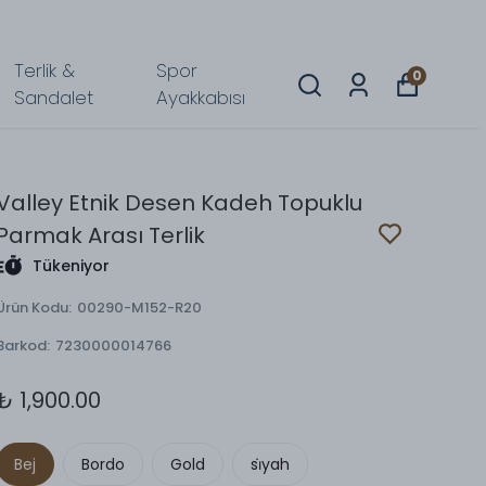
Terlik &
Spor
0
Sandalet
Ayakkabısı
Valley Etnik Desen Kadeh Topuklu
Parmak Arası Terlik
Tükeniyor
Ürün Kodu
:
00290-M152-R20
Barkod
:
7230000014766
₺ 1,900.00
Bej
Bordo
Gold
si̇yah