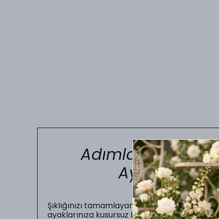
Adımlarınızda Kus
Ayakkabı Nu
Şıklığınızı tamamlayan en önemli unsur, gün b
ayaklarınıza kusursuz bir şekilde oturmasıdır.