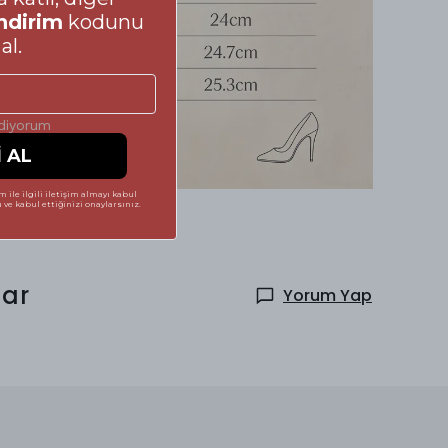
ndirim
kodunu
al.
ediyorum
İ AL
 ile ilgili iletişim almayı kabul
ve kabul ettiğinizi onaylarsınız.
ar
Yorum Yap