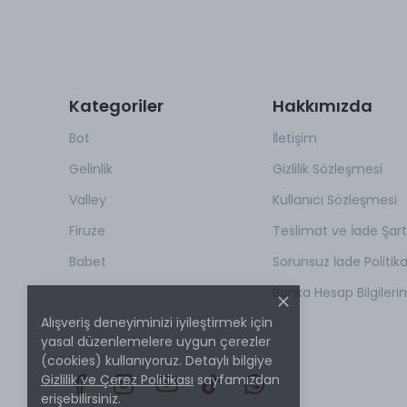
Kategoriler
Hakkımızda
Bot
İletişim
Gelinlik
Gizlilik Sözleşmesi
Valley
Kullanıcı Sözleşmesi
Firuze
Teslimat ve İade Şartl
Babet
Sorunsuz İade Politik
Banka Hesap Bilgileri
Alışveriş deneyiminizi iyileştirmek için
yasal düzenlemelere uygun çerezler
(cookies) kullanıyoruz. Detaylı bilgiye
Gizlilik ve Çerez Politikası
sayfamızdan
erişebilirsiniz.