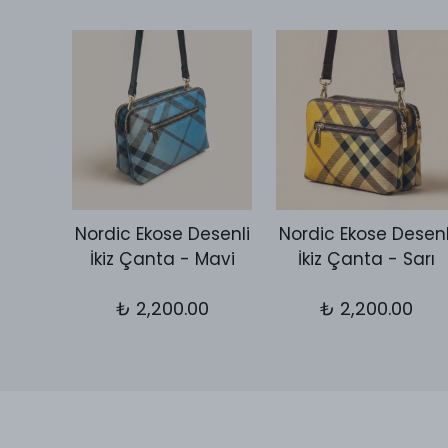
Desen
Nordic Ekose Desenli
Nordic Ekose Desenl
utch
İkiz Çanta - Mavi
İkiz Çanta - Sarı
let
₺ 2,200.00
₺ 2,200.00
0