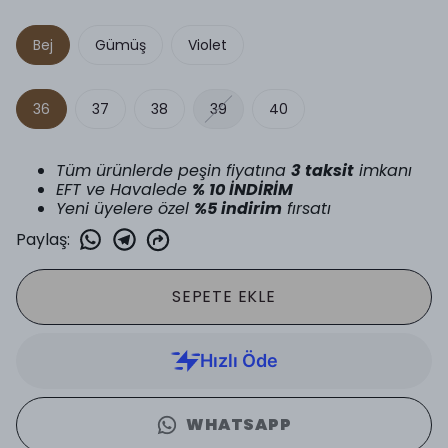
Bej
Gümüş
Violet
36
37
38
39
40
Tüm ürünlerde peşin fiyatına
3 taksit
imkanı
EFT ve Havalede
% 10 İNDİRİM
Yeni üyelere özel
%5 indirim
fırsatı
Paylaş
:
SEPETE EKLE
WHATSAPP