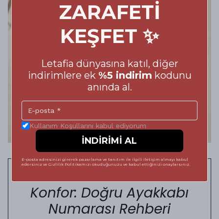
ZARAFETİ
KEŞFET ✨
Letafia dünyasına katıl, diğer
indirimlere ek
%5 indirim
kodunu
anında al.
Kullanım Koşullarını kabul ediyorum
İNDİRİMİ AL
E-posta adresinizi girerek pazarlama ve tanıtım ile ilgili iletişim almayı kabul
edersiniz ve Gizlilik Politikamızı okuduğunuzu ve kabul ettiğinizi onaylarsınız.
Adımlarınızda Kusursuz
Konfor: Doğru Ayakkabı
Numarası Rehberi