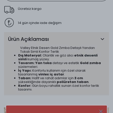
Ücretsiz kargo
14 gün içinde iade değişim
Ürün Açıklaması
Valley Etnik Desen Gold Zımba Detaylı Yandan
Tokalı Simli Konfor Terlik
Dış Materyal:
Otantik ve göz alıcı
etnik desenli
simli
kumaş yüzey.
Tasarım:
Yan toka
detayı ve estetik
Gold zımba
süslemeleri.
İç Yapı:
Konforlu kullanım için özel olarak
tasarlanmış
vinlex iç astar
.
Taban:
Hafif ve rahat adımlar için
3 cm
yüksekliğinde dayanıklı
poliüretan taban
.
Konfor:
Gün boyu rahatlık sunan özel konfor terlik
tasarımı.