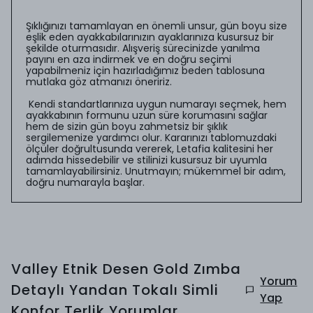
Şıklığınızı tamamlayan en önemli unsur, gün boyu size
eşlik eden ayakkabılarınızın ayaklarınıza kusursuz bir
şekilde oturmasıdır. Alışveriş sürecinizde yanılma
payını en aza indirmek ve en doğru seçimi
yapabilmeniz için hazırladığımız beden tablosuna
mutlaka göz atmanızı öneririz.
Kendi standartlarınıza uygun numarayı seçmek, hem
ayakkabının formunu uzun süre korumasını sağlar
hem de sizin gün boyu zahmetsiz bir şıklık
sergilemenize yardımcı olur. Kararınızı tablomuzdaki
ölçüler doğrultusunda vererek, Letafia kalitesini her
adımda hissedebilir ve stilinizi kusursuz bir uyumla
tamamlayabilirsiniz. Unutmayın; mükemmel bir adım,
doğru numarayla başlar.
Valley Etnik Desen Gold Zımba
Yorum
Detaylı Yandan Tokalı Simli
Yap
Konfor Terlik
Yorumlar