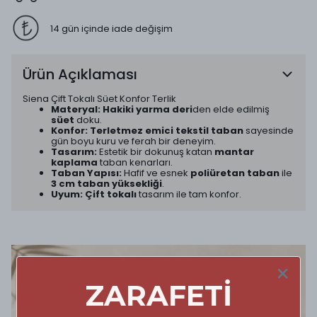
14 gün içinde iade değişim
Ürün Açıklaması
Siena Çift Tokalı Süet Konfor Terlik
Materyal:
Hakiki yarma deri
den elde edilmiş
süet
doku.
Konfor:
Terletmez emici tekstil taban
sayesinde
gün boyu kuru ve ferah bir deneyim.
Tasarım:
Estetik bir dokunuş katan
mantar
kaplama
taban kenarları.
Taban Yapısı:
Hafif ve esnek
poliüretan taban
ile
3 cm taban yüksekliği
.
Uyum:
Çift tokalı
tasarım ile tam konfor.
ZARAFETİ