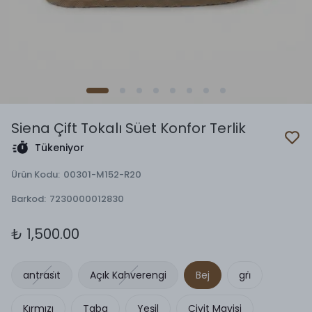
Siena Çift Tokalı Süet Konfor Terlik
Tükeniyor
Ürün Kodu
:
00301-M152-R20
Barkod
:
7230000012830
₺ 1,500.00
antrasi̇t
Açık Kahverengi
Bej
gri̇
Kırmızı
Taba
Yeşil
Çivit Mavisi