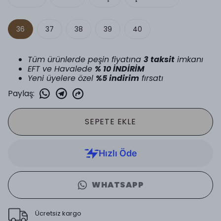
36
37
38
39
40
Tüm ürünlerde peşin fiyatına
3 taksit
imkanı
EFT ve Havalede
% 10 İNDİRİM
Yeni üyelere özel
%5 indirim
fırsatı
Paylaş
:
SEPETE EKLE
WHATSAPP
Ücretsiz kargo