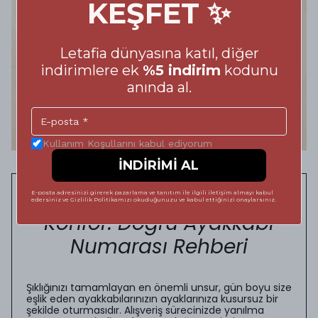
KEŞFET ✨
Letafia dünyasına katıl, diğer
indirimlere ek
%5 indirim
kodunu
anında al.
Kullanım Koşullarını kabul ediyorum
İNDİRİMİ AL
Adımlarınızda Kusursuz
E-posta adresinizi girerek pazarlama ve tanıtım ile ilgili iletişim almayı kabul
edersiniz ve Gizlilik Politikamızı okuduğunuzu ve kabul ettiğinizi onaylarsınız.
Konfor: Doğru Ayakkabı
Numarası Rehberi
Şıklığınızı tamamlayan en önemli unsur, gün boyu size
eşlik eden ayakkabılarınızın ayaklarınıza kusursuz bir
şekilde oturmasıdır. Alışveriş sürecinizde yanılma