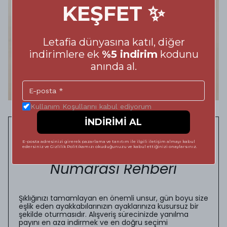
KEŞFET ✨
Letafia dünyasına katıl, diğer
indirimlere ek
%5 indirim
kodunu
anında al.
Kullanım Koşullarını kabul ediyorum
İNDİRİMİ AL
Adımlarınızda Kusursuz
E-posta adresinizi girerek pazarlama ve tanıtım ile ilgili iletişim almayı kabul
Konfor: Doğru Ayakkabı
edersiniz ve Gizlilik Politikamızı okuduğunuzu ve kabul ettiğinizi onaylarsınız.
Numarası Rehberi
Şıklığınızı tamamlayan en önemli unsur, gün boyu size
eşlik eden ayakkabılarınızın ayaklarınıza kusursuz bir
şekilde oturmasıdır. Alışveriş sürecinizde yanılma
payını en aza indirmek ve en doğru seçimi