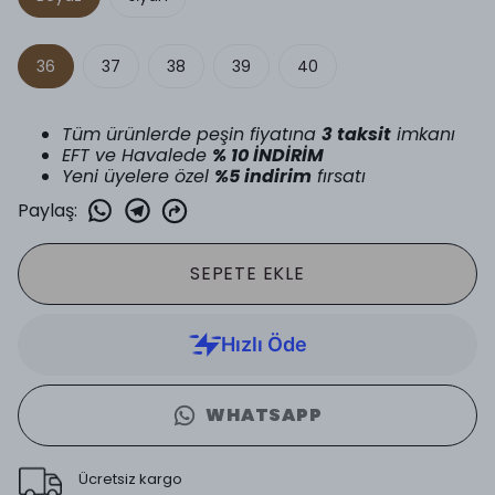
36
37
38
39
40
Tüm ürünlerde peşin fiyatına
3 taksit
imkanı
EFT ve Havalede
% 10 İNDİRİM
Yeni üyelere özel
%5 indirim
fırsatı
Paylaş
:
SEPETE EKLE
WHATSAPP
Ücretsiz kargo