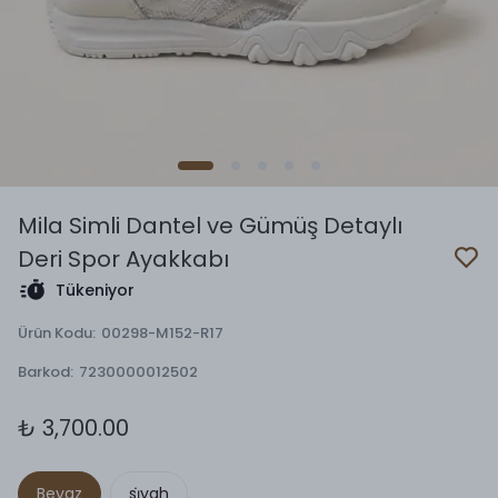
Mila Simli Dantel ve Gümüş Detaylı
Deri Spor Ayakkabı
Tükeniyor
Ürün Kodu
:
00298-M152-R17
Barkod
:
7230000012502
₺ 3,700.00
Beyaz
si̇yah