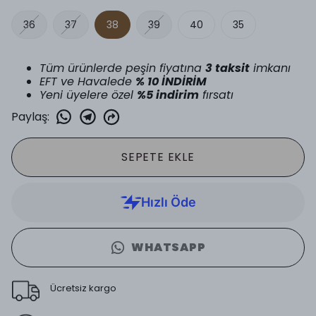
36
37
38
39
40
35
Tüm ürünlerde peşin fiyatına
3 taksit
imkanı
EFT ve Havalede
% 10 İNDİRİM
Yeni üyelere özel
%5 indirim
fırsatı
Paylaş
:
SEPETE EKLE
WHATSAPP
Ücretsiz kargo