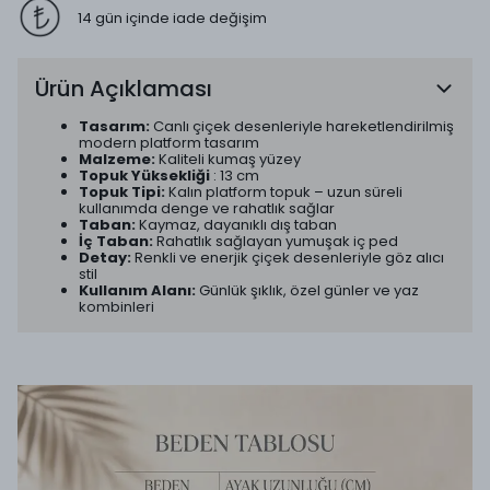
14 gün içinde iade değişim
Ürün Açıklaması
Tasarım:
Canlı çiçek desenleriyle hareketlendirilmiş
modern platform tasarım
Malzeme:
Kaliteli kumaş yüzey
Topuk Yüksekliği
: 13 cm
Topuk Tipi:
Kalın platform topuk – uzun süreli
kullanımda denge ve rahatlık sağlar
Taban:
Kaymaz, dayanıklı dış taban
İç Taban:
Rahatlık sağlayan yumuşak iç ped
Detay:
Renkli ve enerjik çiçek desenleriyle göz alıcı
stil
Kullanım Alanı:
Günlük şıklık, özel günler ve yaz
kombinleri