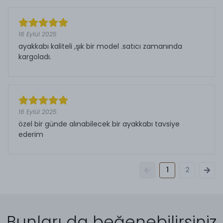
16 Eylül 2025
ayakkabı kaliteli ,şık bir model .satıcı zamanında
kargoladı.
16 Eylül 2025
özel bir günde alınabilecek bir ayakkabı tavsiye
ederim
1
2
Bunları da beğenebilirsiniz