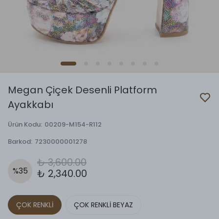
Megan Çiçek Desenli Platform
Ayakkabı
Ürün Kodu
:
00209-M154-R112
Barkod
:
7230000001278
₺ 3,600.00
%
35
₺ 2,340.00
ÇOK RENKLİ
ÇOK RENKLİ BEYAZ