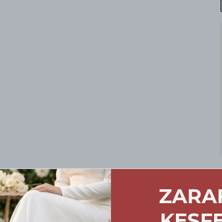
ZARA
ursuz Konfor: Doğru
KEŞF