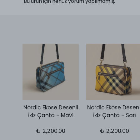
Bu ürün için henüz yorum yapılmamış.
Desen
Nordic Ekose Desenli
Nordic Ekose Desenl
utch
İkiz Çanta - Mavi
İkiz Çanta - Sarı
let
₺ 2,200.00
₺ 2,200.00
0