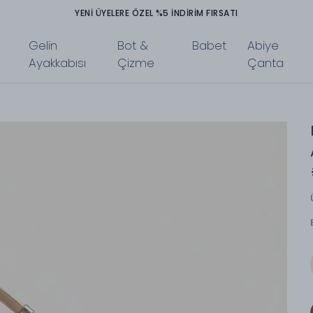
TÜM ÜRÜNLERDE PEŞİN FİYATINA 3 TAKSİT İMKANI
Gelin
Bot &
Babet
Abiye
Ayakkabısı
Çizme
Çanta