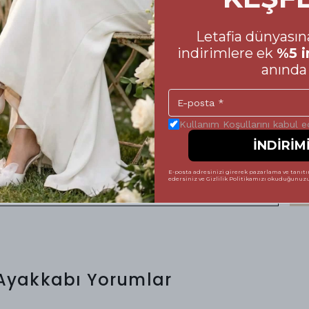
marası Rehberi
Letafia dünyasına
indirimlere ek
%5 i
oyu size eşlik eden ayakkabılarınızın
anında 
 Alışveriş sürecinizde yanılma payını en aza
in hazırladığımız beden tablosuna mutlaka göz
mek, hem ayakkabının formunu uzun süre
Kullanım Koşullarını kabul 
tsiz bir şıklık sergilemenize yardımcı olur.
İNDİRİM
 vererek, Letafia kalitesini her adımda
 tamamlayabilirsiniz. Unutmayın; mükemmel bir
E-posta adresinizi girerek pazarlama ve tanıtım
edersiniz ve Gizlilik Politikamızı okuduğunuzu 
 Ayakkabı
Yorumlar