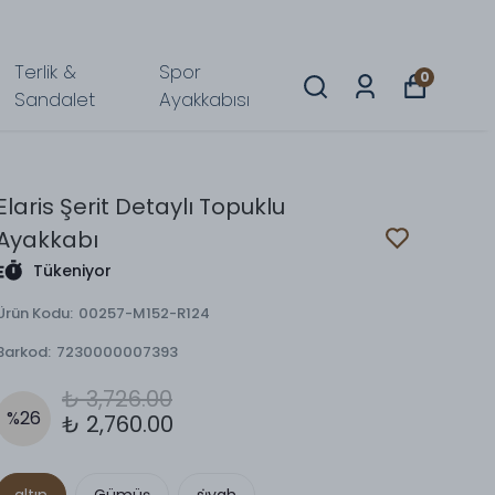
Terlik &
Spor
0
Sandalet
Ayakkabısı
Elaris Şerit Detaylı Topuklu
Ayakkabı
Tükeniyor
Ürün Kodu
:
00257-M152-R124
Barkod
:
7230000007393
₺ 3,726.00
%
26
₺ 2,760.00
altın
Gümüş
si̇yah