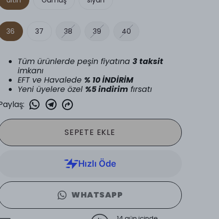
36
37
38
39
40
Tüm ürünlerde peşin fiyatına
3 taksit
imkanı
EFT ve Havalede
% 10 İNDİRİM
Yeni üyelere özel
%5 indirim
fırsatı
Paylaş
:
SEPETE EKLE
WHATSAPP
14 gün içinde