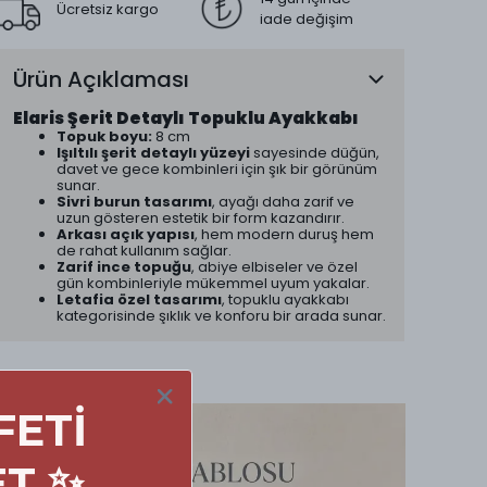
Ücretsiz kargo
iade değişim
Ürün Açıklaması
Elaris Şerit Detaylı Topuklu Ayakkabı
Topuk boyu:
8 cm
Işıltılı şerit detaylı yüzeyi
sayesinde düğün,
davet ve gece kombinleri için şık bir görünüm
sunar.
Sivri burun tasarımı
, ayağı daha zarif ve
uzun gösteren estetik bir form kazandırır.
Arkası açık yapısı
, hem modern duruş hem
de rahat kullanım sağlar.
Zarif ince topuğu
, abiye elbiseler ve özel
gün kombinleriyle mükemmel uyum yakalar.
Letafia özel tasarımı
, topuklu ayakkabı
kategorisinde şıklık ve konforu bir arada sunar.
FETİ
ET ✨