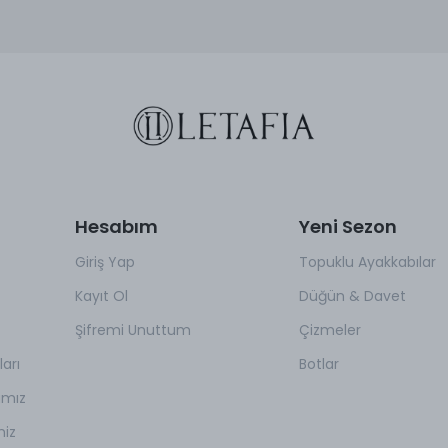
Hesabım
Yeni Sezon
Giriş Yap
Topuklu Ayakkabılar
Kayıt Ol
Düğün & Davet
Şifremi Unuttum
Çizmeler
arı
Botlar
amız
miz