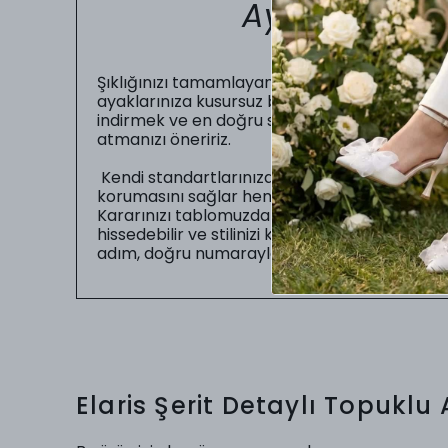
Ayakkabı Nu
Şıklığınızı tamamlayan en önemli unsur, gün b
ayaklarınıza kusursuz bir şekilde oturmasıdır.
indirmek ve en doğru seçimi yapabilmeniz iç
atmanızı öneririz.
Kendi standartlarınıza uygun numarayı seç
korumasını sağlar hem de sizin gün boyu zahme
Kararınızı tablomuzdaki ölçüler doğrultusunda
hissedebilir ve stilinizi kusursuz bir uyumla
adım, doğru numarayla başlar.
Elaris Şerit Detaylı Topuklu