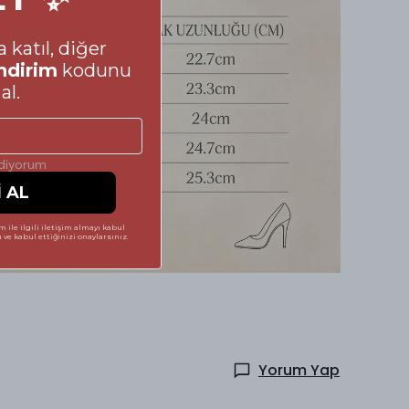
 katıl, diğer
ndirim
kodunu
al.
ediyorum
İ AL
 ile ilgili iletişim almayı kabul
ve kabul ettiğinizi onaylarsınız.
Yorum Yap