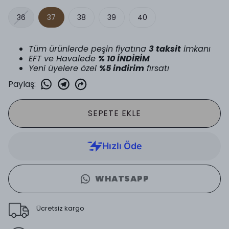
36
37
38
39
40
Tüm ürünlerde peşin fiyatına
3 taksit
imkanı
EFT ve Havalede
% 10 İNDİRİM
Yeni üyelere özel
%5 indirim
fırsatı
Paylaş
:
SEPETE EKLE
WHATSAPP
Ücretsiz kargo