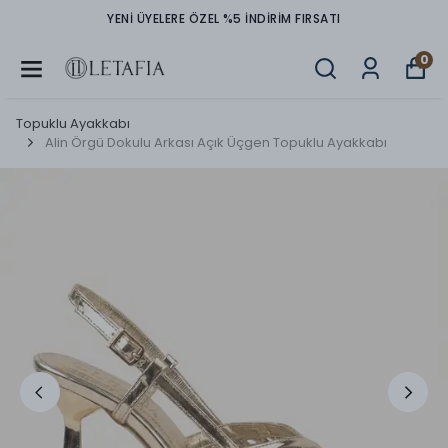
TÜM ÜRÜNLERDE PEŞİN FİYATINA 3 TAKSİT İMKANI
0
Topuklu Ayakkabı
Alin Örgü Dokulu Arkası Açık Üçgen Topuklu Ayakkabı