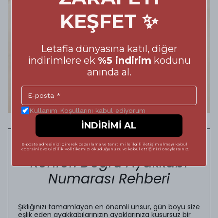
KEŞFET ✨
Letafia dünyasına katıl, diğer
indirimlere ek
%5 indirim
kodunu
anında al.
Kullanım Koşullarını kabul ediyorum
İNDİRİMİ AL
Adımlarınızda Kusursuz
E-posta adresinizi girerek pazarlama ve tanıtım ile ilgili iletişim almayı kabul
edersiniz ve Gizlilik Politikamızı okuduğunuzu ve kabul ettiğinizi onaylarsınız.
Konfor: Doğru Ayakkabı
Numarası Rehberi
Şıklığınızı tamamlayan en önemli unsur, gün boyu size
eşlik eden ayakkabılarınızın ayaklarınıza kusursuz bir