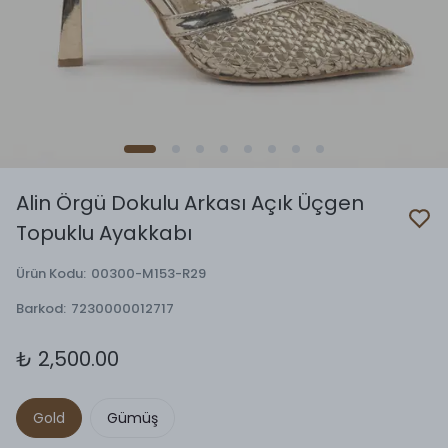
Alin Örgü Dokulu Arkası Açık Üçgen
Topuklu Ayakkabı
Ürün Kodu
:
00300-M153-R29
Barkod
:
7230000012717
₺ 2,500.00
Gold
Gümüş